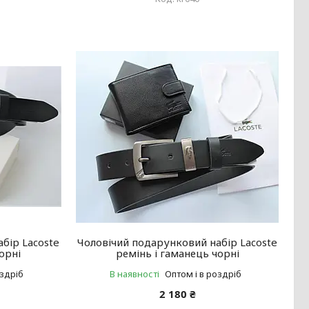
бір Lacoste
Чоловічий подарунковий набір Lacoste
орні
ремінь і гаманець чорні
оздріб
В наявності
Оптом і в роздріб
2 180 ₴