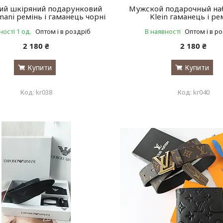
чий шкіряний подарунковий
Мужской подарочный наб
mani ремінь і гаманець чорні
Klein гаманець і ре
ності 1 од.
Оптом і в роздріб
В наявності
Оптом і в р
2 180 ₴
2 180 ₴
Купити
Купити
kr038
kr040