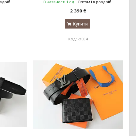
оздріб
В наявності 1 од.
Оптом і в роздріб
2 390 ₴
Купити
kr034