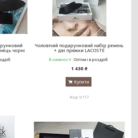
арунковий
Чоловічий подарунковий набір ремінь
анець чорні
+ дві пряжки LACOSTE
оздріб
В наявності
Оптом і в роздріб
1 430 ₴
Купити
lc117