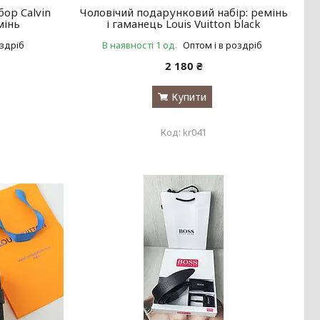
ор Calvin
Чоловічий подарунковий набір: ремінь
мінь
і гаманець Louis Vuitton black
оздріб
В наявності 1 од.
Оптом і в роздріб
2 180 ₴
Купити
kr041