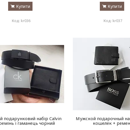
Купити
Купити
kr036
kr037
й подарунковий набір Calvin
Мужской подарочный на
 ремінь і гаманець чорний
кошелек + реме