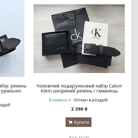
бір: ремінь
Чоловічий подарунковий набір Calvin
туральної
Klein шкіряний ремінь і гаманець
В наявності
Оптом і в роздріб
оздріб
2 390 ₴
Купити
kr040