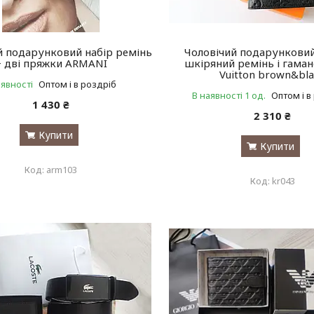
й подарунковий набір ремінь
Чоловічий подарунковий
+ дві пряжки ARMANI
шкіряний ремінь і гаман
Vuitton brown&bl
аявності
Оптом і в роздріб
В наявності 1 од.
Оптом і в
1 430 ₴
2 310 ₴
Купити
Купити
arm103
kr043