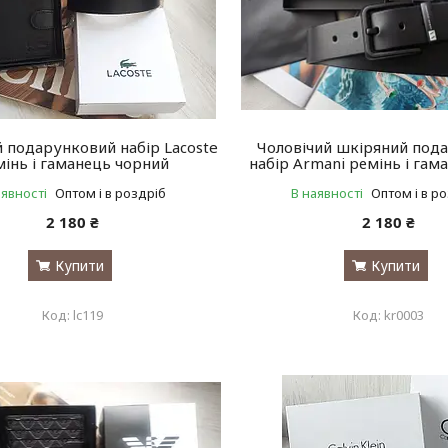
й подарунковий набір Lacoste
Чоловічий шкіряний под
мінь і гаманець чорний
набір Armani ремінь і гам
аявності
Оптом і в роздріб
В наявності
Оптом і в р
2 180 ₴
2 180 ₴
Купити
Купити
lc119
kr0003