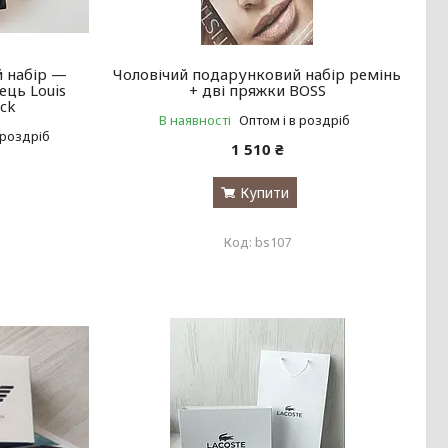
 набір —
Чоловічий подарунковий набір ремінь
ець Louis
+ дві пряжки BOSS
ack
В наявності
Оптом і в роздріб
 роздріб
1 510 ₴
Купити
bs107