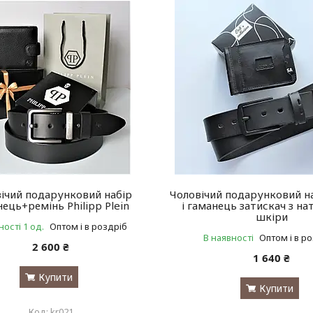
ічий подарунковий набір
Чоловічий подарунковий на
ець+ремінь Philipp Plein
і гаманець затискач з на
шкіри
ності 1 од.
Оптом і в роздріб
В наявності
Оптом і в р
2 600 ₴
1 640 ₴
Купити
Купити
kr021