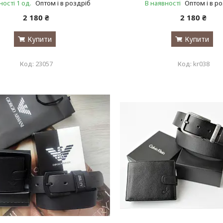
ності 1 од.
Оптом і в роздріб
В наявності
Оптом і в р
2 180 ₴
2 180 ₴
Купити
Купити
23057
kr038