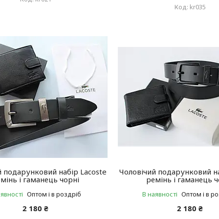
kr035
й подарунковий набір Lacoste
Чоловічий подарунковий на
мінь і гаманець чорні
ремінь і гаманець ч
аявності
Оптом і в роздріб
В наявності
Оптом і в р
2 180 ₴
2 180 ₴