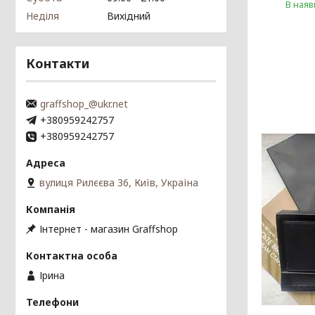
В наяв
Неділя
Вихідний
Контакти
graffshop_@ukr.net
+380959242757
+380959242757
вулиця Рилєєва 36, Київ, Україна
Інтернет - магазин Graffshop
Ірина