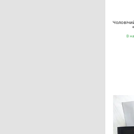
Чоловічи
В н