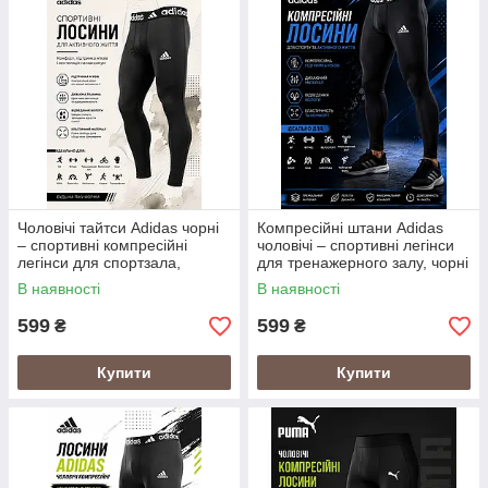
Чоловічі тайтси Adidas чорні
Компресійні штани Adidas
– спортивні компресійні
чоловічі – спортивні легінси
легінси для спортзала,
для тренажерного залу, чорні
лосини для спорту
лосини для спорту та
В наявності
В наявності
активного відпочинку
599
599
₴
₴
Купити
Купити