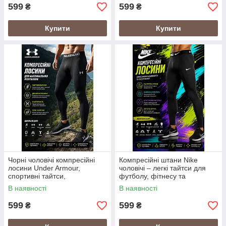
599
599
₴
₴
Купити
Купити
Чорні чоловічі компресійні
Компресійні штани Nike
лосини Under Armour,
чоловічі – легкі тайтси для
спортивні тайтси,
футболу, фітнесу та
компресійний одяг для
тренажерного залу
В наявності
В наявності
спорту
599
599
₴
₴