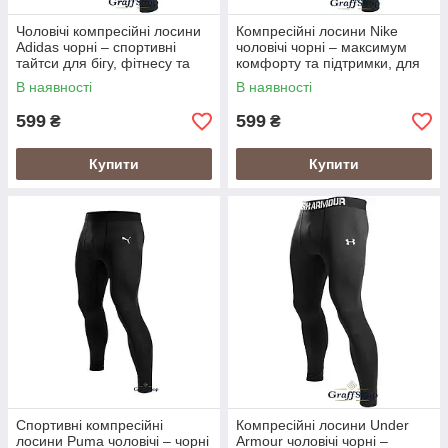
Чоловічі компресійні лосини
Компресійні лосини Nike
Adidas чорні – спортивні
чоловічі чорні – максимум
тайтси для бігу, фітнесу та
комфорту та підтримки, для
тренажерного залу, еластичні
бігу, залу і фітнесу, тайтси
В наявності
В наявності
та дихаючі
Найк
599
599
₴
₴
Купити
Купити
Спортивні компресійні
Компресійні лосини Under
лосини Puma чоловічі – чорні
Armour чоловічі чорні –