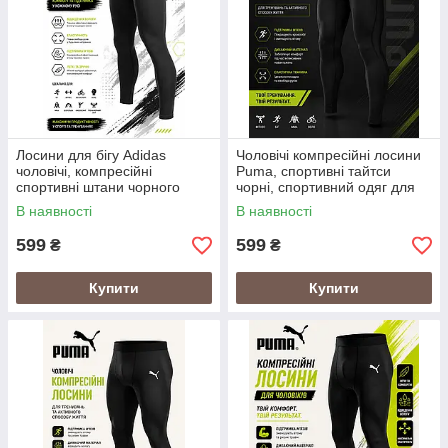
Лосини для бігу Adidas
Чоловічі компресійні лосини
чоловічі, компресійні
Puma, спортивні тайтси
спортивні штани чорного
чорні, спортивний одяг для
кольору, тайтси Адідас для
чоловіків Пума
В наявності
В наявності
тренувань
599
599
₴
₴
Купити
Купити