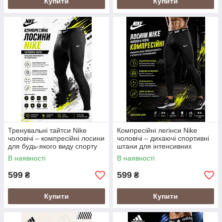
Купити
Купити
Тренувальні тайтси Nike
Компресійні легінси Nike
чоловічі – компресійні лосини
чоловічі – дихаючі спортивні
для будь-якого виду спорту
штани для інтенсивних
чорного кольору
занять, тайтси для будь-якого
В наявності
В наявності
виду спорту
599
599
₴
₴
Купити
Купити