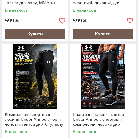
тайтси для залу, ММА та
еластичні, дихаючі, для
кардіотренувань
активних тренувань, тайтси
В наявності
В наявності
для тренувань
599
599
₴
₴
Купити
Купити
Компресійні спортивні
Еластичні чоловічі тайтси
лосини Under Armour, чорні
Under Armour, спортивні
чоловічі тайтси для бігу, залу
компресійні лосини для
та фітнесу
спорту, компресійні штани
В наявності
В наявності