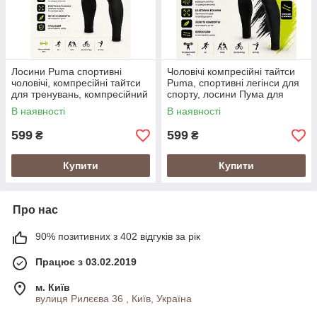
Лосини Puma спортивні
Чоловічі компресійні тайтси
чоловічі, компресійні тайтси
Puma, спортивні легінси для
для тренувань, компресійний
спорту, лосини Пума для
спортивний одяг для
тренування та бігу
В наявності
В наявності
тренувань Пума
599
599
₴
₴
Купити
Купити
Про нас
90% позитивних з 402 відгуків за рік
Працює з 03.02.2019
м. Київ
вулиця Рилєєва 36 , Київ, Україна