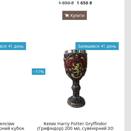
1 850 ₴
1 650 ₴
Купити
вся 41 день
Залишився 41 день
–11%
venclaw
Келих Harry Potter Gryffindor
ірний кубок
(Грифіндор) 200 мл, сувенірний 3D