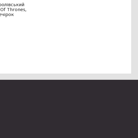
ролівський
Of Thrones,
ечірок