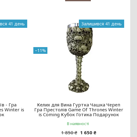
вся 41 день
Залишився 41 день
–11%
їв - Гра
Келих для Вина Гуртка Чашка Череп
s Winter is
Гра Престолів Game Of Thrones Winter
рк
is Coming Кубок Готика Подарунок
В наявності
1 850 ₴
1 650 ₴