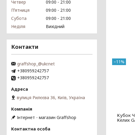
Четвер
09:00
21:00
Пʼятниця
09:00
21:00
Субота
09:00
21:00
Неділя
Вихідний
Контакти
–11%
graffshop_@ukr.net
+380959242757
+380959242757
вулиця Рилєєва 36, Київ, Україна
Кубок Ч
Інтернет - магазин Graffshop
Келих G