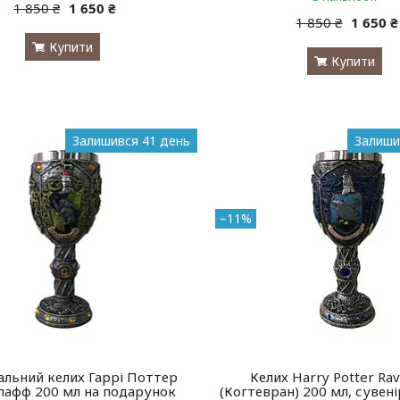
1 850 ₴
1 650 ₴
1 850 ₴
1 650 ₴
Купити
Купити
Залишився 41 день
Залиши
–11%
альний келих Гаррі Поттер
Келих Harry Potter Ra
афф 200 мл на подарунок
(Когтевран) 200 мл, сувен