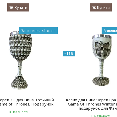
Купити
Купити
Залишився 41 день
Залиши
–11%
ереп 3D для Вина, Готичний
Келих для Вина Череп Гра
ame of Thrones, Подарунок
Game Of Thrones Winter i
подарунок для Фан
В наявності
В наявності