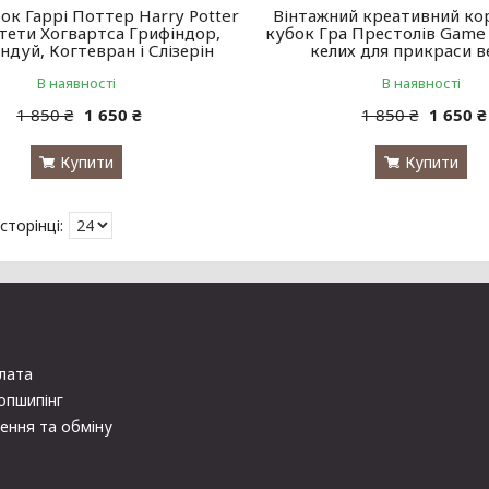
ок Гаррі Поттер Harry Potter
Вінтажний креативний ко
тети Хогвартса Грифіндор,
кубок Гра Престолів Game 
дуй, Когтевран і Слізерін
келих для прикраси в
В наявності
В наявності
1 850 ₴
1 650 ₴
1 850 ₴
1 650 ₴
Купити
Купити
плата
опшипінг
ення та обміну