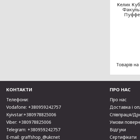
Келих Куб
Факуль
Пуффен
КОНТАКТИ
ПРО НАС
Телефони:
Про нас
Vodafone: +380959242757
Доставка і о
Kyivstar:+380978825006
Співпраця/Др
Viber: +380978825006
Умови поверн
Telegram: +380959242757
Відгуки
E-mail: graffshop_@ukr.net
Сертифікати