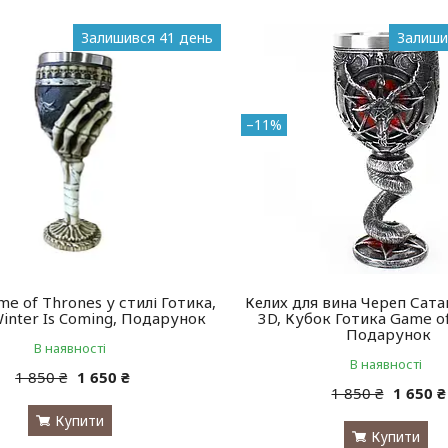
Залишився 41 день
Залиши
–11%
e of Thrones у стилі Готика,
Келих для вина Череп Сат
inter Is Coming, Подарунок
3D, Кубок Готика Game o
Подарунок
В наявності
В наявності
1 850 ₴
1 650 ₴
1 850 ₴
1 650 ₴
Купити
Купити