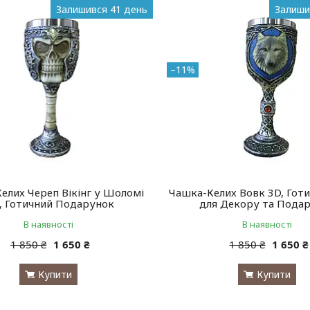
Залишився 41 день
Залиши
–11%
елих Череп Вікінг у Шоломі
Чашка-Келих Вовк 3D, Гот
, Готичний Подарунок
для Декору та Подар
В наявності
В наявності
1 850 ₴
1 650 ₴
1 850 ₴
1 650 ₴
Купити
Купити