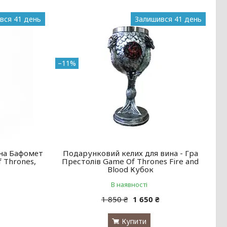
вся 41 день
Залишився 41 день
–11%
ана Бафомет
Подарунковий келих для вина - Гра
f Thrones,
Престолів Game Of Thrones Fire and
Blood Кубок
В наявності
1 850 ₴
1 650 ₴
Купити