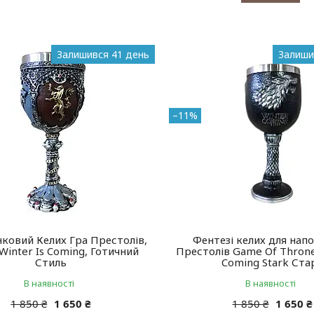
Залишився 41 день
Залиши
–11%
ковий Келих Гра Престолів,
Фентезі келих для напо
Winter Is Coming, Готичний
Престолів Game Of Throne
Стиль
Coming Stark Ста
В наявності
В наявності
1 850 ₴
1 650 ₴
1 850 ₴
1 650 ₴