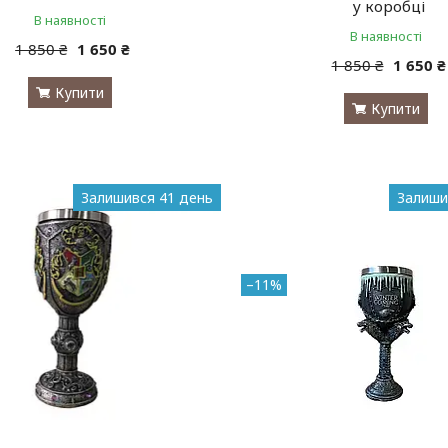
у коробці
В наявності
В наявності
1 850 ₴
1 650 ₴
1 850 ₴
1 650 ₴
Купити
Купити
Залишився 41 день
Залиши
–11%