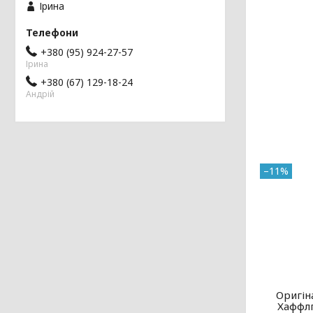
Ірина
+380 (95) 924-27-57
Ірина
+380 (67) 129-18-24
Андрій
–11%
Оригін
Хаффлп