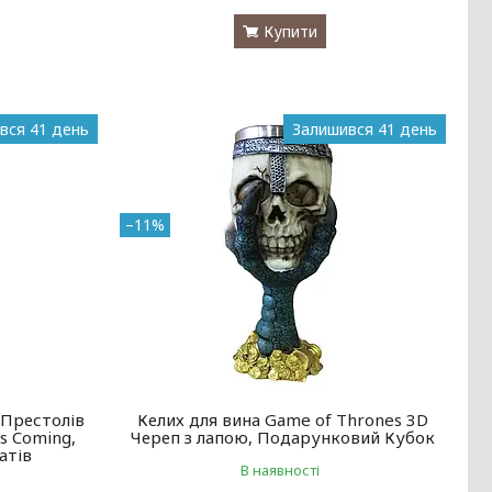
Купити
вся 41 день
Залишився 41 день
–11%
 Престолів
Келих для вина Game of Thrones 3D
s Coming,
Череп з лапою, Подарунковий Кубок
атів
В наявності