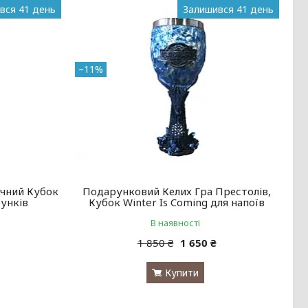
вся 41 день
Залишився 41 день
–11%
ичний Кубок
Подарунковий Келих Гра Престолів,
унків
Кубок Winter Is Coming для напоїв
В наявності
1 850 ₴
1 650 ₴
Купити