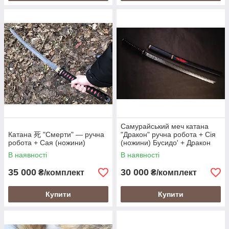
Самурайський меч катана
Катана 死 "Смерти" — ручна
"Дракон" ручна робота + Сія
робота + Сая (ножини)
(ножини) Бусидо' + Дракон
В наявності
В наявності
35 000
30 000
₴/комплект
₴/комплект
Купити
Купити