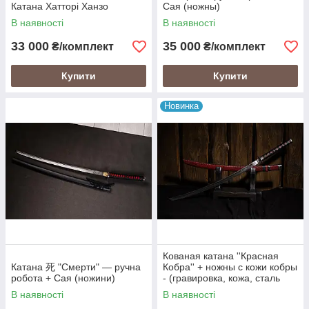
Катана Хатторі Ханзо
Сая (ножны)
В наявності
В наявності
33 000
35 000
₴/комплект
₴/комплект
Купити
Купити
Новинка
Кованая катана ''Красная
Катана 死 "Смерти" — ручна
Кобра'' + ножны с кожи кобры
робота + Сая (ножини)
- (гравировка, кожа, сталь
Г90)
В наявності
В наявності