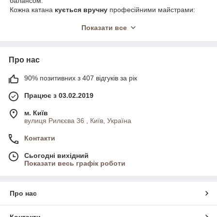
балансом.
Кожна катана
кується вручну
професійними майстрами:
без штампів, з ретельним шліфуванням і поліруванням.
Показати все
Руків’я оздоблюються
преміальною шкірою
— зі ската, змії
або телячою.
Кожна деталь продумана, щоб ви отримали
справжню
Про нас
бойову катану
, яка вражає зовнішнім виглядом і якістю
виконання.
90% позитивних з 407 відгуків за рік
🗡 Усе під замовлення
🗡 Реальні матеріали та ковальська робота
Працює з 03.02.2019
🗡 Рівень справжніх майстрів
🗡 Можемо зробити будь-яку катану на ваше бажання
м. Київ
вулиця Рилєєва 36 , Київ, Україна
Для узгодження деталей — зв’яжіться з менеджером або
оформіть замовлення.
Контакти
Сьогодні вихідний
Показати весь графік роботи
Про нас