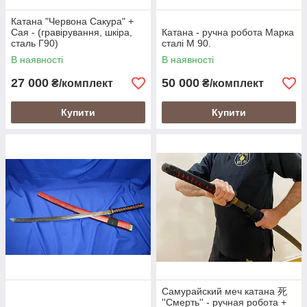
Катана "Червона Сакура" +
Сая - (гравірування, шкіра,
Катана - ручна робота Марка
сталь Г90)
сталі М 90.
В наявності
В наявності
27 000
50 000
₴/комплект
₴/комплект
Купити
Купити
Самурайский меч катана 死
''Смерть'' - ручная робота +