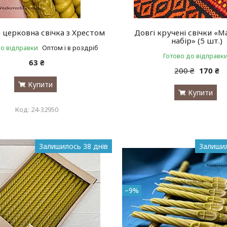
 церковна свічка з Хрестом
Довгі кручені свічки «
набір» (5 шт.)
до відправки
Оптом і в роздріб
Готово до відправк
63 ₴
200 ₴
170 ₴
Купити
Купити
24-32950
Залишилось 38 днів
Залишил
–9%