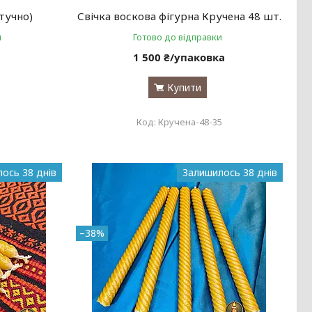
тучно)
Свічка воскова фігурна Кручена 48 шт.
и
Готово до відправки
1 500 ₴/упаковка
Купити
Кручена-48-35
ось 38 днів
Залишилось 38 днів
–38%