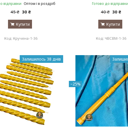
до відправки
Оптом і в роздріб
Готово до відправк
45 ₴
30 ₴
40 ₴
30 ₴
Купити
Купити
Кручена-1-36
ЧВСВМ-1-36
Залишилось 38 днів
Залишил
–25%