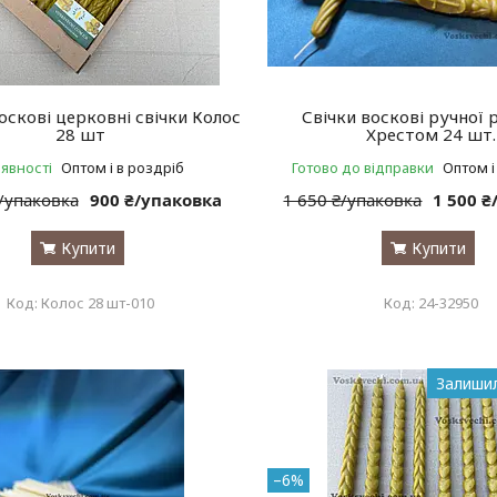
оскові церковні свічки Колос
Свічки воскові ручної 
28 шт
Хрестом 24 шт.
аявності
Оптом і в роздріб
Готово до відправки
Оптом і
₴/упаковка
900 ₴/упаковка
1 650 ₴/упаковка
1 500 
Купити
Купити
Колос 28 шт-010
24-32950
Залишил
–6%