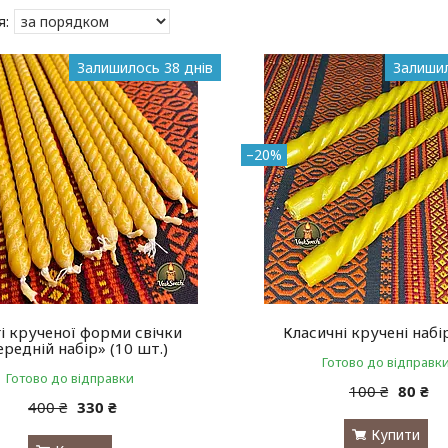
Залишилось 38 днів
Залишил
–20%
і крученої форми свічки
Класичні кручені набі
ередній набір» (10 шт.)
Готово до відправк
Готово до відправки
100 ₴
80 ₴
400 ₴
330 ₴
Купити