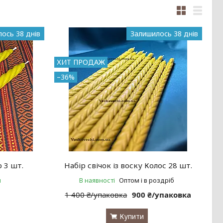
ось 38 днів
Залишилось 38 днів
ХИТ ПРОДАЖ
–36%
р 3 шт.
Набір свічок із воску Колос 28 шт.
и
В наявності
Оптом і в роздріб
1 400 ₴/упаковка
900 ₴/упаковка
Купити