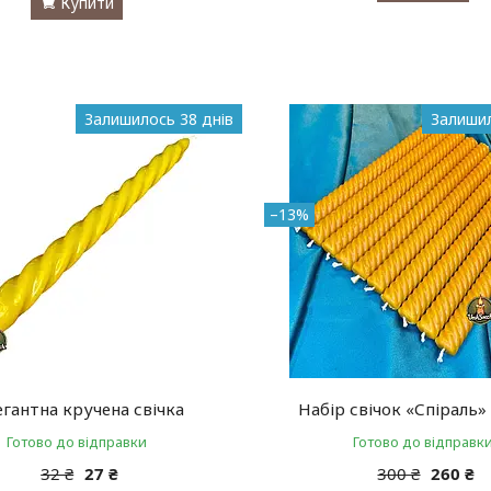
Купити
Залишилось 38 днів
Залишил
–13%
егантна кручена свічка
Набір свічок «Спіраль» 
Готово до відправки
Готово до відправк
32 ₴
27 ₴
300 ₴
260 ₴