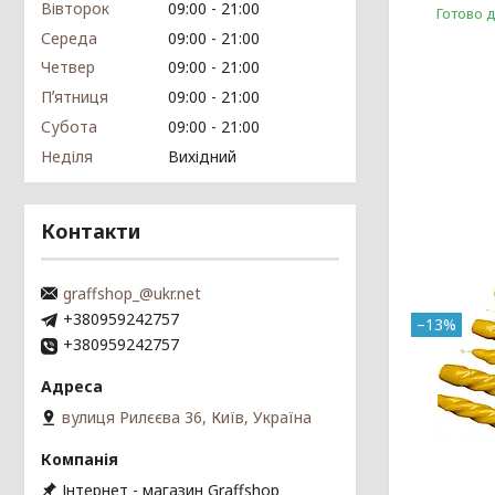
Вівторок
09:00
21:00
Готово 
Середа
09:00
21:00
Четвер
09:00
21:00
Пʼятниця
09:00
21:00
Субота
09:00
21:00
Неділя
Вихідний
Контакти
graffshop_@ukr.net
+380959242757
–13%
+380959242757
вулиця Рилєєва 36, Київ, Україна
Інтернет - магазин Graffshop