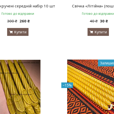
кручені середній набір 10 шт
Свічка «Літійна» (пош
Готово до відправки
Готово до відправк
300 ₴
260 ₴
40 ₴
30 ₴
Купити
Купити
Залишил
–15%