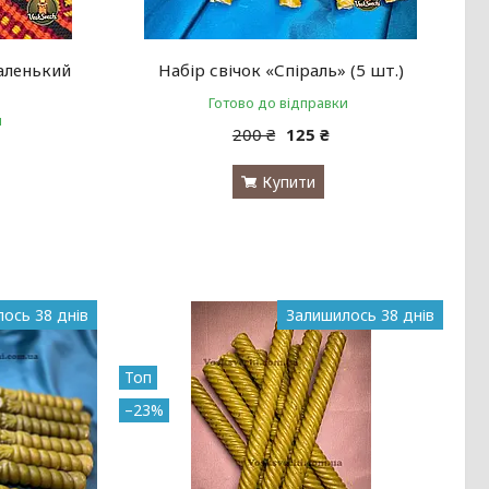
Маленький
Набір свічок «Спіраль» (5 шт.)
Готово до відправки
и
200 ₴
125 ₴
Купити
ось 38 днів
Залишилось 38 днів
Топ
–23%