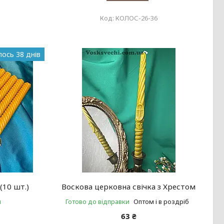
КОЛОС-26-36
ось 38 днів
(10 шт.)
Воскова церковна свічка з Хрестом
и
Готово до відправки
Оптом і в роздріб
63 ₴