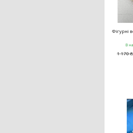
Фігурні в
В н
1 170 