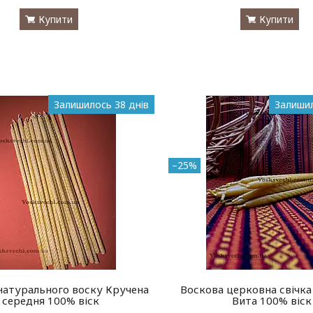
Купити
Купити
Залишилось 38 днів
Залишил
–25%
 натурального воску Кручена
Воскова церковна свічка
середня 100% віск
Вита 100% віск