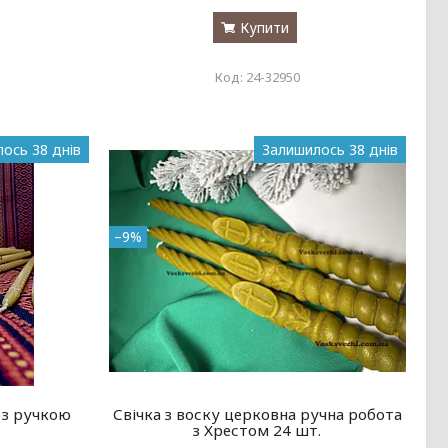
Купити
24-32950
ось 38 днів
Залишилось 38 днів
–9%
 з ручкою
Свічка з воску церковна ручна робота
з Хрестом 24 шт.