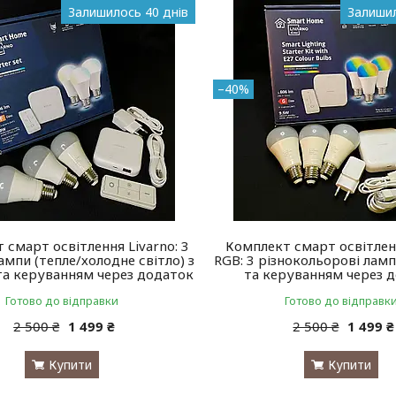
Залишилось 40 днів
Залишил
–40%
 смарт освітлення Livarno: 3
Комплект смарт освітлен
ампи (тепле/холодне світло) з
RGB: 3 різнокольорові лам
та керуванням через додаток
та керуванням через 
Готово до відправки
Готово до відправк
2 500 ₴
1 499 ₴
2 500 ₴
1 499 ₴
Купити
Купити