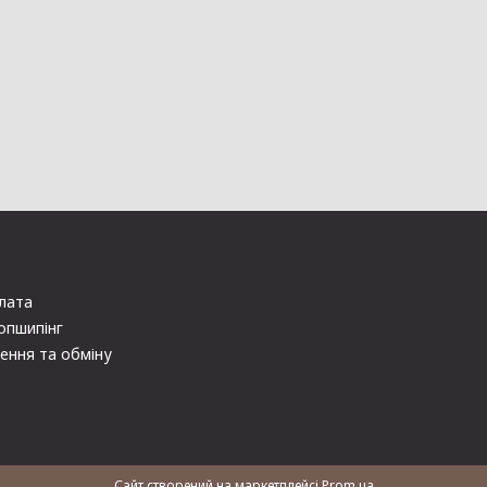
плата
опшипінг
ення та обміну
Сайт створений на маркетплейсі
Prom.ua