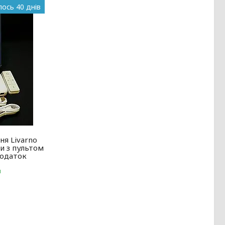
ось 40 днів
ня Livarno
пи з пультом
додаток
и