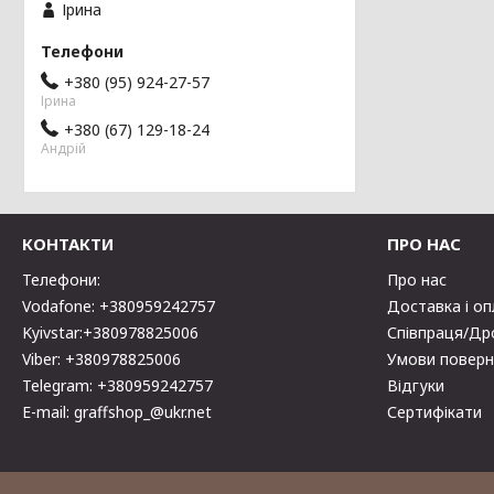
Ірина
+380 (95) 924-27-57
Ірина
+380 (67) 129-18-24
Андрій
КОНТАКТИ
ПРО НАС
Телефони:
Про нас
Vodafone: +380959242757
Доставка і о
Kyivstar:+380978825006
Співпраця/Др
Viber: +380978825006
Умови поверн
Telegram: +380959242757
Відгуки
E-mail: graffshop_@ukr.net
Сертифікати