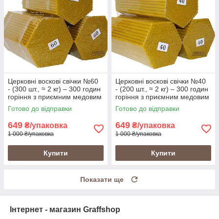
Церковні воскові свічки №60
Церковні воскові свічки №40
- (300 шт., ≈ 2 кг) – 300 годин
- (200 шт., ≈ 2 кг) – 300 годин
горіння з приємним медовим
горіння з приємним медовим
ароматом і теплим
ароматом і теплим
Готово до відправки
Готово до відправки
золотистим кольором
золотистим кольором
649
649
₴/упаковка
₴/упаковка
1 000 ₴/упаковка
1 000 ₴/упаковка
Купити
Купити
Показати ще
Інтернет - магазин Graffshop