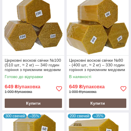
Церковні воскові свічки №100
Церковні воскові свічки №80
(510 шт., ≈ 2 кг) — 340 годин
- (400 шт., ≈ 2 кг) – 330 годин
горіння з приємним медовим
горіння з приємним медовим
ароматом і теплим
ароматом і теплим
Готово до відправки
В наявності
золотистим кольором, ідеал
золотистим кольором
649
649
₴/упаковка
₴/упаковка
1 000 ₴/упаковка
1 000 ₴/упаковка
Купити
Купити
300 свечей
–35%
200 свечей
–35%