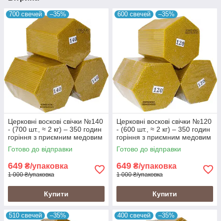
700 свечей
–35%
600 свечей
–35%
Церковні воскові свічки №140
Церковні воскові свічки №120
- (700 шт., ≈ 2 кг) – 350 годин
- (600 шт., ≈ 2 кг) – 350 годин
горіння з приємним медовим
горіння з приємним медовим
ароматом і теплим
ароматом і теплим
Готово до відправки
Готово до відправки
золотистим кольором
золотистим кольором
649
649
₴/упаковка
₴/упаковка
1 000 ₴/упаковка
1 000 ₴/упаковка
Купити
Купити
510 свечей
–35%
400 свечей
–35%