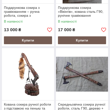
Подарункова сокира з
Подарункова сокира
гравіюванням – ручна
«Вікінгів», кована сталь Г90,
робота, сокира з
рунічне гравіювання
гравіюванням на подарунок
В наявності
В наявності
13 000
17 000
₴
₴
Купити
Купити
Кована сокира ручної роботи
Середньовічна сокира ручної
з підставкою на пеньку та
роботи, сталь Г90, дерево +