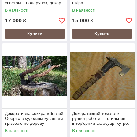
хвостом – подарунок, декор
шкіра
В наявності
В наявності
17 000
15 000
₴
₴
Купити
Купити
Декоративна сокира «Вовчий
Декоративний томагавк
Оберіг» з художнім куванням
ручної роботи — стильний
і різьбою по дереву
інтер'єрний аксесуар, хутро,
шкіра, дерево
В наявності
В наявності