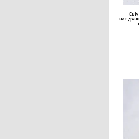
Свіч
натураль