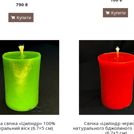
790 ₴
Купити
Купити
на свічка «Циліндр» 100%
Свічка «Циліндр черв
ральний віск (6.7×5 см)
натурального бджолиного
(6.7×5 см)