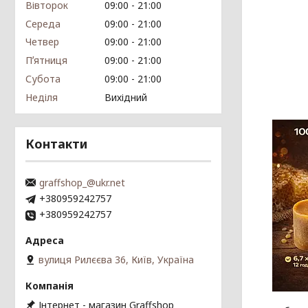
Вівторок
09:00
21:00
Середа
09:00
21:00
Четвер
09:00
21:00
Пʼятниця
09:00
21:00
Субота
09:00
21:00
Неділя
Вихідний
Контакти
graffshop_@ukr.net
+380959242757
+380959242757
вулиця Рилєєва 36, Київ, Україна
Інтернет - магазин Graffshop