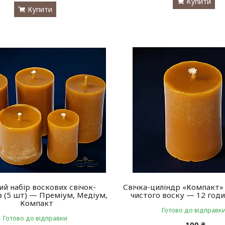
Купити
Купити
ий набір воскових свічок-
Свічка-циліндр «Компакт» (
в (5 шт) — Преміум, Медіум,
чистого воску — 12 годи
Компакт
Готово до відправк
Готово до відправки
100 ₴