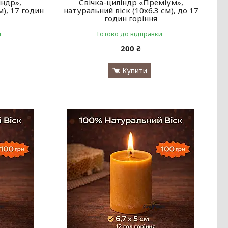
індр»,
Свічка-циліндр «Преміум»,
м), 17 годин
натуральний віск (10х6.3 см), до 17
годин горіння
и
Готово до відправки
200 ₴
Купити