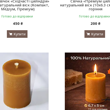
вічок «Східчасті циліндри»
Свічка «Преміум цил
атуральний віск (Компакт,
натуральний віск (10х6.3 с
Медіум, Преміум)
горіння
Готово до відправки
Готово до відправк
450 ₴
200 ₴
Купити
Купити