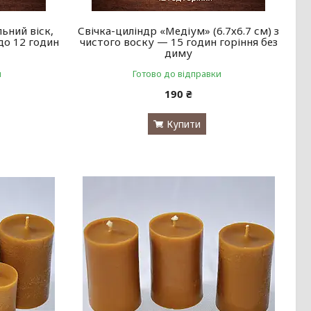
ьний віск,
Свічка-циліндр «Медіум» (6.7х6.7 см) з
до 12 годин
чистого воску — 15 годин горіння без
диму
и
Готово до відправки
190 ₴
Купити