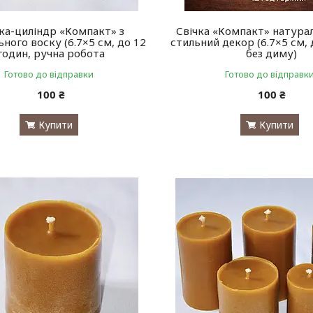
ка-циліндр «Компакт» з
Свічка «Компакт» натурал
ного воску (6.7×5 см, до 12
стильний декор (6.7×5 см, 
годин, ручна робота
без диму)
Готово до відправки
Готово до відправк
100 ₴
100 ₴
Купити
Купити