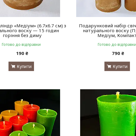
ліндр «Медіум» (6.7х6.7 см) з
Подарунковий набір свіч
ального воску — 15 годин
натурального воску (П
горіння без диму
Медіум, Компак
Готово до відправки
Готово до відправк
190 ₴
790 ₴
Купити
Купити