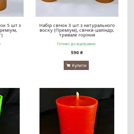
ок 5 шт з
Набір свічок 3 шт з натурального
реміум,
воску (Преміум), свічки-циліндр,
т)
тривале горіння
и
Готово до відправки
590 ₴
Купити