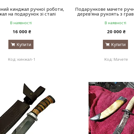
ний кинджал ручної роботи,
Подарункове мачете ручн
ал на подарунок зі сталі
дерев'яна рукоять з гра
В наявності
В наявності
16 000 ₴
20 000 ₴
Купити
Купити
кинжал-1
Мачете