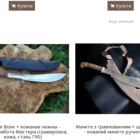
Купити
Купити
кинжал
е Волк + кожаные ножны -
Мачете з гравіюванням + ш
работа Мастера (гравировка,
- кований мачете ручно
кожа, сталь Г90)