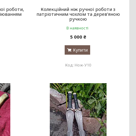
ої роботи,
Колекційний ніж ручної роботи з
віюванням
патріотичним чохлом та дерев’яною
ручкою
В наявності
5 000 ₴
Купити
Нож-У10