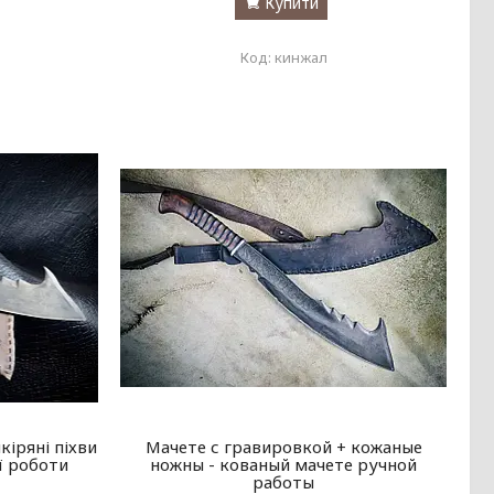
Купити
кинжал
кіряні піхви
Мачете с гравировкой + кожаные
ї роботи
ножны - кованый мачете ручной
работы