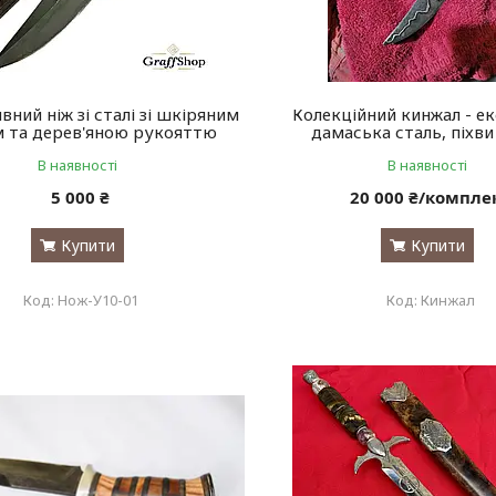
ний ніж зі сталі зі шкіряним
Колекційний кинжал - е
м та дерев'яною рукояттю
дамаська сталь, піхви
В наявності
В наявності
5 000 ₴
20 000 ₴/компле
Купити
Купити
Нож-У10-01
Кинжал