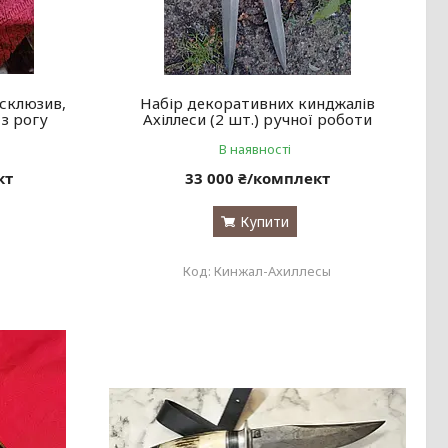
ксклюзив,
Набір декоративних кинджалів
 з рогу
Ахіллеси (2 шт.) ручної роботи
В наявності
кт
33 000 ₴/комплект
Купити
Кинжал-Ахиллесы