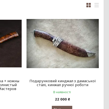
ка + ножны
Подарунковий кинджал з дамаської
волнистый
сталі, кинжал ручної роботи
Мастеров
В наявності
22 000 ₴