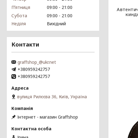
Пʼятниця
09:00
21:00
Автентич
киндж
Субота
09:00
21:00
Неділя
Вихідний
Контакти
graffshop_@ukr.net
+380959242757
+380959242757
вулиця Рилєєва 36, Київ, Україна
Інтернет - магазин Graffshop
Ірина