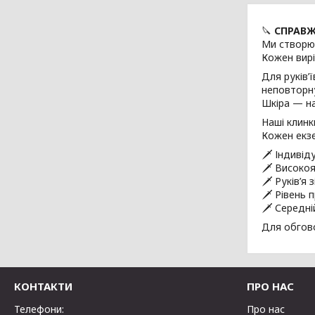
🔪
СПРАВЖ
Ми створює
Кожен вир
Для руків’
неповторн
Шкіра — на
Наші клинк
Кожен екз
🗡 Індивід
🗡 Високояк
🗡 Руків’я 
🗡 Рівень 
🗡 Середні
Для обгов
КОНТАКТИ
ПРО НАС
Телефони:
Про нас