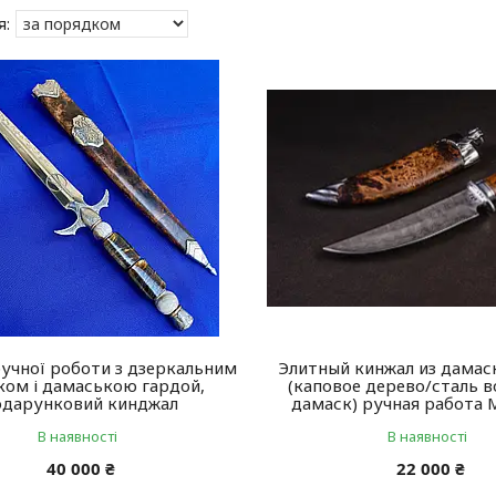
учної роботи з дзеркальним
Элитный кинжал из дамас
ком і дамаською гардой,
(каповое дерево/сталь 
одарунковий кинджал
дамаск) ручная работа 
В наявності
В наявності
40 000 ₴
22 000 ₴