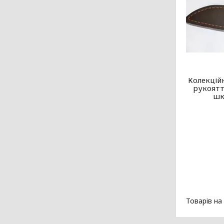
Колекційн
рукоятт
шк