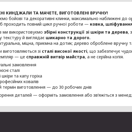
НІ КИНДЖАЛИ ТА МАЧЕТЕ, ВИГОТОВЛЕНІ ВРУЧНУ!
мо бойові та декоративні клинки, максимально наближені до ор
іб проходить повний цикл ручної роботи —
ковка, шліфування
їв ми використовуємо
збірні конструкції зі шкіри та дерева
,
у текстуру й виглядає
шикарно та дорого.
туральна, міцна, приємна на дотик; дерево оброблене вручну т
и виготовляються зі
сталі високої якості
, що забезпечує чудов
емпляр — це
справжній витвір майстра
, а не серійна копія.
уальні замовлення
існі сталі
зі шкіри та капу горіха
професійних ковалів
й термін виготовлення — до 30 робочих днів
орення деталей — оформіть замовлення або зв’яжіться з мене