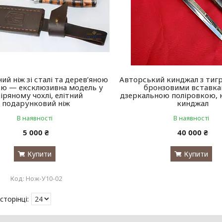
ий ніж зі сталі та дерев’яною
Авторський кинджал з тиг
ю — ексклюзивна модель у
бронзовими вставка
іряному чохлі, елітний
дзеркальною поліровкою, 
подарунковий ніж
кинджал
В наявності
В наявності
5 000 ₴
40 000 ₴
Купити
Купити
Нож-У10-02