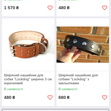
1 570
480
₴
₴
Шкіряний нашийник для
Шкіряний нашийник для
собак "Lockdog" ширина 3 см
собаки "Lockdog" з
коричневий
закльопками
В наявності
В наявності
480
680
₴
₴