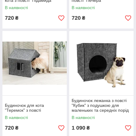
кота з повсті "Підамида"
повсті "Печера"
В наявності
В наявності
720
720
₴
₴
Будиночок лежанка з повсті
Будиночок для кота
"Кубик" з подушкою для
"Теремок" з повсті
маленьких та середніх порід
собак розмір Л
В наявності
В наявності
720
1 090
₴
₴