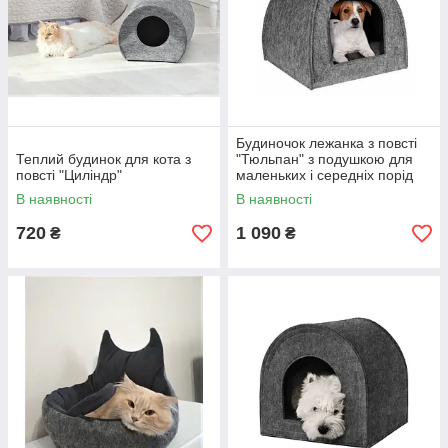
Будиночок лежанка з повсті
Теплий будинок для кота з
"Тюльпан" з подушкою для
повсті "Циліндр"
маленьких і середніх порід
собак розмір Л
В наявності
В наявності
720
1 090
₴
₴