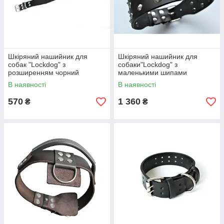
Шкіряний нашийник для
Шкіряний нашийник для
собак "Lockdog" з
собаки"Lockdog" з
розширенням чорний
маленькими шипами
В наявності
В наявності
570
1 360
₴
₴