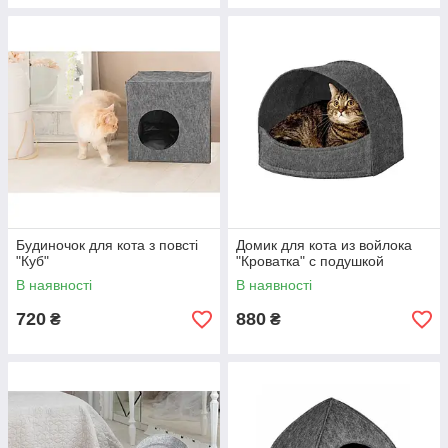
Будиночок для кота з повсті
Домик для кота из войлока
"Куб"
"Кроватка" с подушкой
В наявності
В наявності
720
880
₴
₴