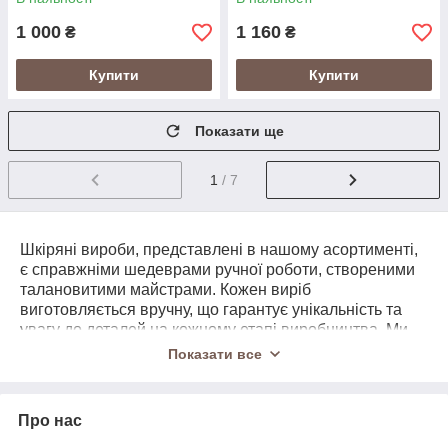
1 000
1 160
₴
₴
Купити
Купити
Показати ще
1
/ 7
Шкіряні вироби, представлені в нашому асортименті,
є справжніми шедеврами ручної роботи, створеними
талановитими майстрами. Кожен виріб
виготовляється вручну, що гарантує унікальність та
увагу до деталей на кожному етапі виробництва. Ми
використовуємо тільки натуральні види шкіри та
Показати все
якісну фурнітуру, що забезпечує високу міцність і
довговічність наших товарів.
У нашій колекції представлені як жіночі, так і чоловічі
Про нас
вироби, включаючи: