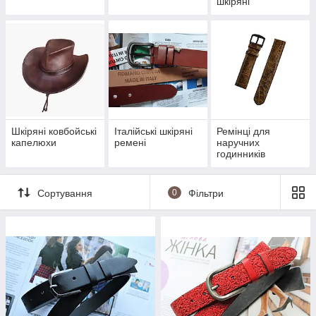
шкіряні
Шкіряні ковбойські
Італійські шкіряні
Ремінці для
капелюхи
ремені
наручних
годинників
Сортування
0
Фільтри