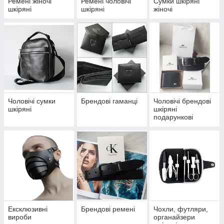
Ремені жіночі
Ремені чоловічі
Сумки шкіряні
шкіряні
шкіряні
жіночі
Чоловічі сумки
Брендові гаманці
Чоловічі брендові
шкіряні
шкіряні
подарункові
набори
Ексклюзивні
Брендові ремені
Чохли, футляри,
вироби
органайзери