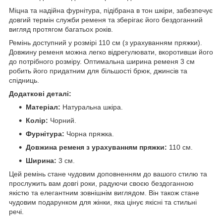
Міцна та надійна фурнітура, підібрана в тон шкіри, забезпечує
довгий термін служби ременя та зберігає його бездоганний
вигляд протягом багатьох років.
Ремінь доступний у розмірі 110 см (з урахуванням пряжки).
Довжину ременя можна легко відрегулювати, вкоротивши його
до потрібного розміру. Оптимальна ширина ременя 3 см
робить його придатним для більшості брюк, джинсів та
спідниць.
Додаткові деталі:
Матеріал:
Натуральна шкіра.
Колір:
Чорний.
Фурнітура:
Чорна пряжка.
Довжина ременя з урахуванням пряжки:
110 см.
Ширина:
3 см.
Цей ремінь стане чудовим доповненням до вашого стилю та
прослужить вам довгі роки, радуючи своєю бездоганною
якістю та елегантним зовнішнім виглядом. Він також стане
чудовим подарунком для жінки, яка цінує якісні та стильні
речі.