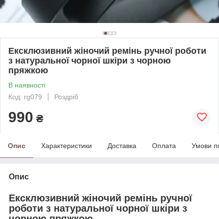
Ексклюзивний жіночий ремінь ручної роботи
з натуральної чорної шкіри з чорною
пряжкою
В наявності
Код: rg079
Роздріб
990
₴
Опис
Характеристики
Доставка
Оплата
Умови п
Опис
Ексклюзивний жіночий ремінь ручної
роботи з натуральної чорної шкіри з
чорною пряжкою