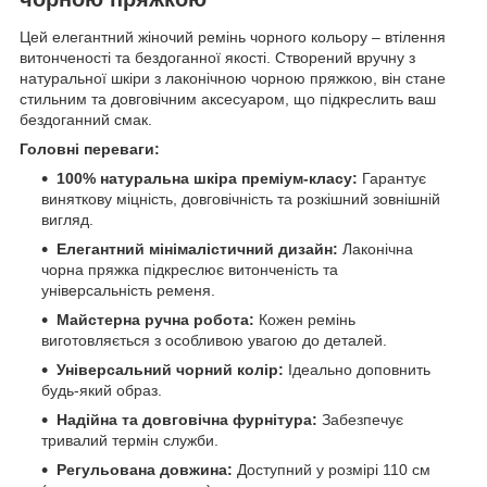
Цей елегантний жіночий ремінь чорного кольору – втілення
витонченості та бездоганної якості. Створений вручну з
натуральної шкіри з лаконічною чорною пряжкою, він стане
стильним та довговічним аксесуаром, що підкреслить ваш
бездоганний смак.
Головні переваги:
100% натуральна шкіра преміум-класу:
Гарантує
виняткову міцність, довговічність та розкішний зовнішній
вигляд.
Елегантний мінімалістичний дизайн:
Лаконічна
чорна пряжка підкреслює витонченість та
універсальність ременя.
Майстерна ручна робота:
Кожен ремінь
виготовляється з особливою увагою до деталей.
Універсальний чорний колір:
Ідеально доповнить
будь-який образ.
Надійна та довговічна фурнітура:
Забезпечує
тривалий термін служби.
Регульована довжина:
Доступний у розмірі 110 см