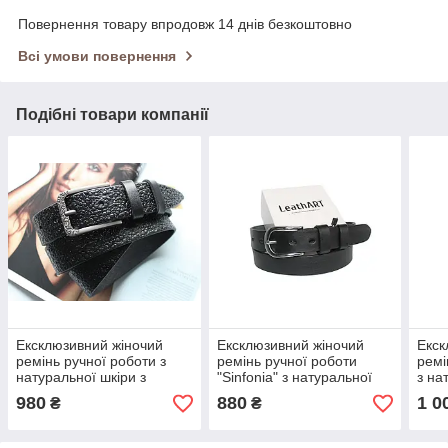
Повернення товару впродовж 14 днів безкоштовно
Всі умови повернення
Подібні товари компанії
Ексклюзивний жіночий
Ексклюзивний жіночий
Екск
ремінь ручної роботи з
ремінь ручної роботи
ремі
натуральної шкіри з
"Sinfonia" з натуральної
з на
тисненням «краплі»
чорної шкіри
шкір
980
880
1 0
₴
₴
(чорний)