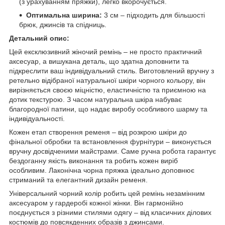
(з урахуванням пряжки), легко вкорочується.
Оптимальна ширина:
3 см – підходить для більшості
брюк, джинсів та спідниць.
Детальний опис:
Цей ексклюзивний жіночий ремінь – не просто практичний
аксесуар, а вишукана деталь, що здатна доповнити та
підкреслити ваш індивідуальний стиль. Виготовлений вручну з
ретельно відібраної натуральної шкіри чорного кольору, він
вирізняється своєю міцністю, еластичністю та приємною на
дотик текстурою. З часом натуральна шкіра набуває
благородної патини, що надає виробу особливого шарму та
індивідуальності.
Кожен етап створення ременя – від розкрою шкіри до
фінальної обробки та встановлення фурнітури – виконується
вручну досвідченими майстрами. Саме ручна робота гарантує
бездоганну якість виконання та робить кожен виріб
особливим. Лаконічна чорна пряжка ідеально доповнює
стриманий та елегантний дизайн ременя.
Універсальний чорний колір робить цей ремінь незамінним
аксесуаром у гардеробі кожної жінки. Він гармонійно
поєднується з різними стилями одягу – від класичних ділових
костюмів до повсякденних образів з джинсами.