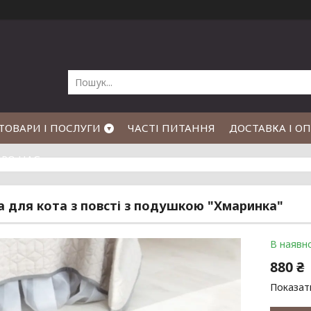
ТОВАРИ І ПОСЛУГИ
ЧАСТІ ПИТАННЯ
ДОСТАВКА І О
РО НАС
 для кота з повсті з подушкою "Хмаринка"
В наявно
880 ₴
Показати