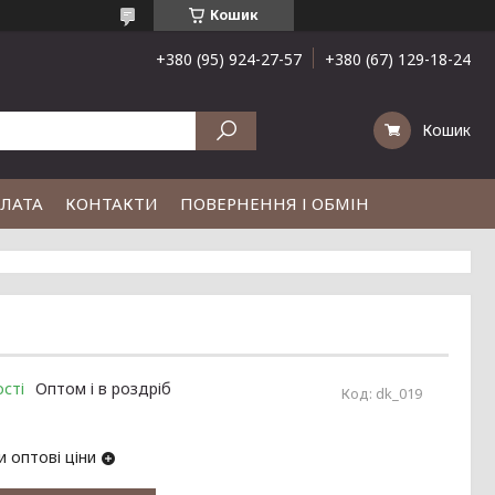
Кошик
+380 (95) 924-27-57
+380 (67) 129-18-24
Кошик
ПЛАТА
КОНТАКТИ
ПОВЕРНЕННЯ І ОБМІН
сті
Оптом і в роздріб
Код:
dk_019
 оптові ціни