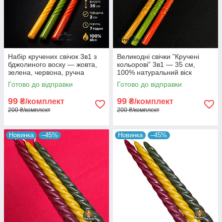
Набір кручених свічок 3в1 з
Великодні свічки ”Кручені
бджолиного воску — жовта,
кольорові” 3в1 — 35 см,
зелена, червона, ручна
100% натуральний віск
робота
Готово до відправки
Готово до відправки
99
99
₴/комплект
₴/комплект
200 ₴/комплект
200 ₴/комплект
Новинка
–45%
Новинка
–45%