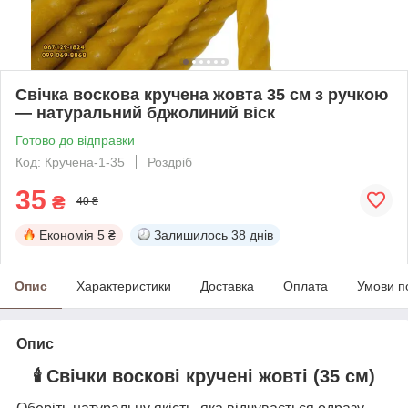
Свічка воскова кручена жовта 35 см з ручкою
— натуральний бджолиний віск
Готово до відправки
Код: Кручена-1-35
Роздріб
35
₴
40 ₴
Економія
5 ₴
Залишилось
38 днів
Опис
Характеристики
Доставка
Оплата
Умови п
Опис
🕯️ Свічки воскові кручені жовті (35 см)