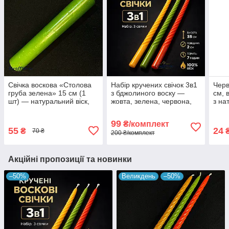
Свічка воскова «Столова
Набір кручених свічок 3в1
Черв
груба зелена» 15 см (1
з бджолиного воску —
см, 
шт) — натуральний віск,
жовта, зелена, червона,
з на
ручна робота
ручна робота
шт
99
₴/комплект
55
24
₴
70 ₴
200 ₴/комплект
Акційні пропозиції та новинки
–50%
Великдень
–50%