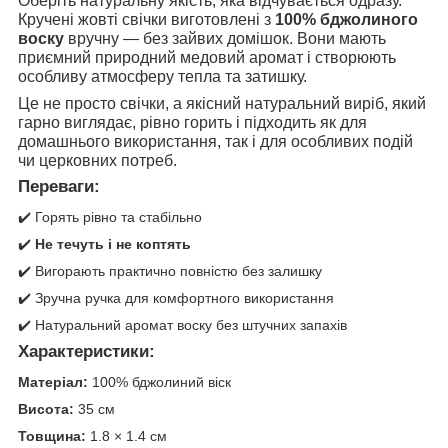
Оберіть натуральну якість, яка відчувається одразу.
Кручені жовті свічки виготовлені з
100% бджолиного
воску
вручну — без зайвих домішок. Вони мають
приємний природний медовий аромат і створюють
особливу атмосферу тепла та затишку.
Це не просто свічки, а якісний натуральний виріб, який
гарно виглядає, рівно горить і підходить як для
домашнього використання, так і для особливих подій
чи церковних потреб.
Переваги:
✔️ Горять рівно та стабільно
✔️
Не течуть і не коптять
✔️ Вигорають практично повністю без залишку
✔️ Зручна ручка для комфортного використання
✔️ Натуральний аромат воску без штучних запахів
Характеристики:
Матеріал:
100% бджолиний віск
Висота:
35 см
Товщина:
1.8 × 1.4 см