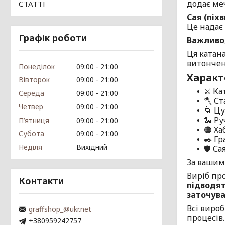
додає ме
СТАТТІ
Сая (піх
Це надає 
Графік роботи
Важливо,
Ця катана
витончен
Понеділок
09:00
21:00
Характ
Вівторок
09:00
21:00
⚔️ Ка
Середа
09:00
21:00
🪓 Ст
Четвер
09:00
21:00
🌀 Цу
🐍 Ру
Пʼятниця
09:00
21:00
🟠 Ха
Субота
09:00
21:00
✒️ Гр
Неділя
Вихідний
🛡️ С
За вашим
Виріб пр
Контакти
підводят
заточува
Всі вироб
graffshop_@ukr.net
процесів
+380959242757