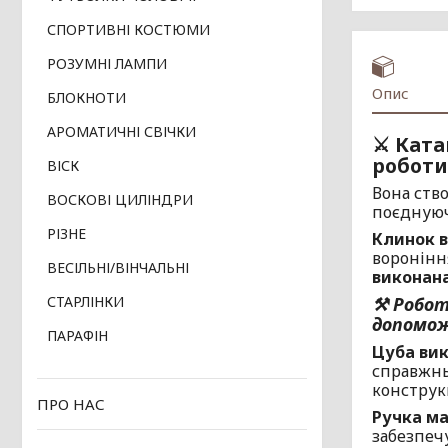
СПОРТИВНІ КОСТЮМИ
РОЗУМНІ ЛАМПИ
Опис
БЛОКНОТИ
АРОМАТИЧНІ СВІЧКИ
⚔️ Ката
роботи
ВІСК
Вона ств
ВОСКОВІ ЦИЛІНДРИ
поєднуюч
РІЗНЕ
Клинок в
вороніння
ВЕСІЛЬНІ/ВІНЧАЛЬНІ
виконана
⚒ Робот
СТАРЛІНКИ
допомож
ПАРАФІН
Цуба вик
справжнь
конструкц
ПРО НАС
Ручка ма
забезпечу