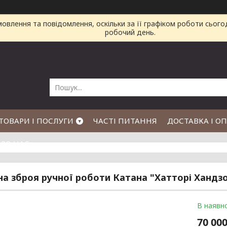
влення та повідомлення, оскільки за її графіком роботи сього
робочий день.
ТОВАРИ І ПОСЛУГИ
ЧАСТІ ПИТАННЯ
ДОСТАВКА І О
РО НАС
на зброя ручної роботи Катана "Хатторі Хандз
В наявно
70 000