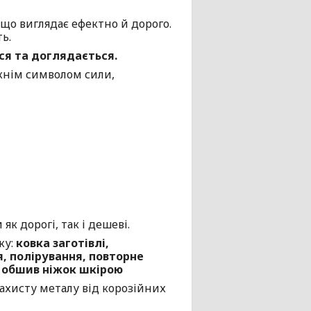
 що виглядає ефектно й дорого.
ь.
ся та доглядається.
вжнім символом сили,
 дорогі, так і дешеві.
жу:
ковка заготівлі,
, полірування, повторне
а обшив ніжок шкірою
захисту металу від корозійних