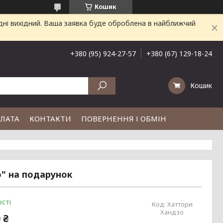
Кошик
дні вихідний. Ваша заявка буде оброблена в найближчий
+380 (95) 924-27-57
+380 (67) 129-18-24
Кошик
ПЛАТА
КОНТАКТИ
ПОВЕРНЕННЯ І ОБМІН
о" на подарунок
сті
Код:
Хаттори
Хандзо
 ₴