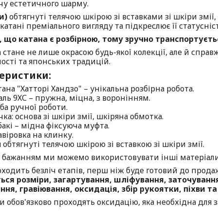
чу естетичного шарму.
ви)
обтягнуті телячою шкірою зі вставками зі шкіри змії,
катані преміального вигляду та підкреслює її статусніст
 що катана є розбірною, тому зручно транспортуєть
 стане не лише окрасою будь-якої колекції, але й спра
ості та японських традицій.
еристики:
тана "Хатторі Хандзо" – унікальна розбірна робота.
аль 9ХС – пружна, міцна, з воронінням.
ба ручної роботи.
чка: основа зі шкіри змії, шкіряна обмотка.
бакі – мідна фіксуюча муфта.
авіровка на клинку.
ая обтягнуті телячою шкірою зі вставкою зі шкіри змії.
 бажанням ми можемо використовувати інші матеріали як
оходить безліч етапів, перш ніж буде готовий до прода
ься розміри, загартування, шліфування, заточування
ння, гравіювання, оксидація, збір рукоятки, піхви т
и обов'язково проходять оксидацію, яка необхідна для 
.