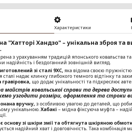
Характеристики
на "Хатторі Хандзо" – унікальна зброя та 
.
орена з урахуванням традицій японського ковальства та
и надійність і бездоганний зовнішній вигляд.
иготовлений зі сталі 9ХС,
яка відома своєю пружністю
 сталі надає клинку глибокого темного відтінку та захи
 гравіровка,
що додає унікальності та підкреслює авте
а майстрів ковальської справи та дерева доступн
емо узгодити розміри, оформлення та строки в
онана вручну,
з особливою увагою до деталей, що роби
ому унікальною.
Хабакі
– мідна фіксуюча муфта – наді
ії.
є основу зі шкіри змії та обтягнута шкіряною обмот
ється надійний хват і довговічність. Така комбінація м