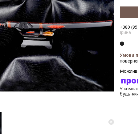
+380 (95
Ірина
поверне
У компан
будь-як