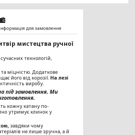
Інформація для замовлення
витвір мистецтва ручної
 сучасних технологій,
 та міцністю. Додаткове
щає його від корозії.
На лезі
нтичність виробу.
а під замовлення. Ми
иготовлення.
ть кожну катану по-
йно утримує клинок у
кою,
завдяки чому
атеріалів не лише зручна, а й