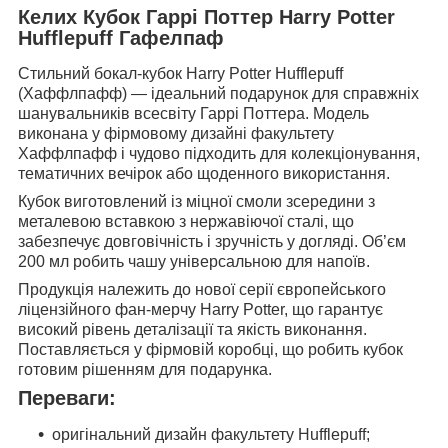
Келих Кубок Гаррі Поттер Harry Potter
Hufflepuff Гафелпаф
Стильний бокал-кубок Harry Potter Hufflepuff
(Хаффлпафф) — ідеальний подарунок для справжніх
шанувальників всесвіту Гаррі Поттера. Модель
виконана у фірмовому дизайні факультету
Хаффлпафф і чудово підходить для колекціонування,
тематичних вечірок або щоденного використання.
Кубок виготовлений із міцної смоли зсередини з
металевою вставкою з нержавіючої сталі, що
забезпечує довговічність і зручність у догляді. Об’єм
200 мл робить чашу універсальною для напоїв.
Продукція належить до нової серії європейського
ліцензійного фан-мерчу Harry Potter, що гарантує
високий рівень деталізації та якість виконання.
Поставляється у фірмовій коробці, що робить кубок
готовим рішенням для подарунка.
Переваги:
оригінальний дизайн факультету Hufflepuff;