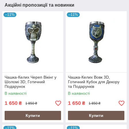
Акційні пропозиції та новинки
–11%
–11%
Чашка-Келих Череп Вікінг у
Чашка-Келих Вовк 3D,
Шоломі 3D, Готичний
Готичний Кубок для Декору
Подарунок
та Подарунків
В наявності
В наявності
1 650
1 650
₴
₴
1 850 ₴
1 850 ₴
Купити
Купити
–11%
–11%