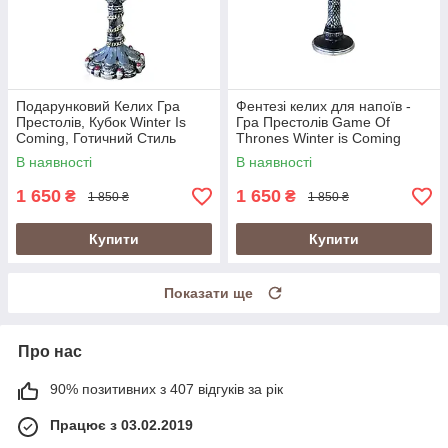
Подарунковий Келих Гра
Фентезі келих для напоїв -
Престолів, Кубок Winter Is
Гра Престолів Game Of
Coming, Готичний Стиль
Thrones Winter is Coming
Stark Старк
В наявності
В наявності
1 650
1 650
₴
₴
1 850 ₴
1 850 ₴
Купити
Купити
Показати ще
Про нас
90% позитивних з 407 відгуків за рік
Працює з 03.02.2019