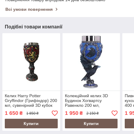
Всі умови повернення
Подібні товари компанії
Келих Harry Potter
Колекційний келих 3D
Пивн
Gryffindor (Грифіндор) 200
Будинок Хогвартсу
кухо
мл, сувенірний 3D кубок
Равенкло 200 мл,
400 
Hogwarts, подарунок
подарунок фанату
1 650
1 950
1 9
₴
₴
1 850 ₴
2 150 ₴
фанату
фентезі
Купити
Купити