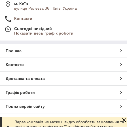
м. Київ
вулиця Рилєєва 36 , Київ, Україна
Контакти
Сьогодні вихідний
Показати весь графік роботи
Про нас
Контакти
Доставка та оплата
Графік роботи
Повна версія сайту
Сайт створено на маркетплейсі
Prom.ua
Зараз компанія не може швидко обробляти замовлення та
повідомлення, оскільки за її графіком роботи сьогодні