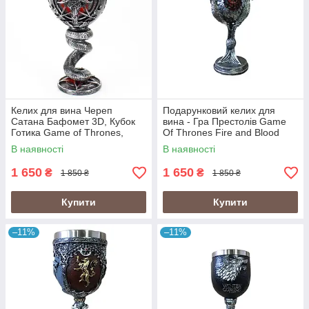
Келих для вина Череп
Подарунковий келих для
Сатана Бафомет 3D, Кубок
вина - Гра Престолів Game
Готика Game of Thrones,
Of Thrones Fire and Blood
Подарунок
Кубок
В наявності
В наявності
1 650
1 650
₴
₴
1 850 ₴
1 850 ₴
Купити
Купити
–11%
–11%