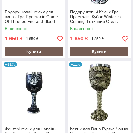
Подарунковий келих для
Подарунковий Келих Гра
вина - Гра Престолів Game
Престолів, Кубок Winter Is
Of Thrones Fire and Blood
Coming, Готичний Стиль
Кубок
В наявності
В наявності
1 650
1 650
₴
₴
1 850 ₴
1 850 ₴
Купити
Купити
–11%
–11%
Фентезі келих для напоїв -
Келих для Вина Гуртка Чашка