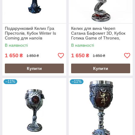
Подарунковий Келих Гра
Келих для вина Череп
Престолів, Кубок Winter Is
Сатана Бафомет 3D, Кубок
Coming для напоїв
Готика Game of Thrones,
Подарунок
В наявності
В наявності
1 650
1 650
₴
₴
1 850 ₴
1 850 ₴
Купити
Купити
–11%
–11%