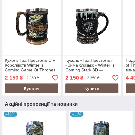
Кухоль Гра Престолів Сім
Кухоль «Гра Престолів»
Пода
Королівств Winter is
«Зима близько» Winter is
of T
Coming Game Of Thrones
Coming Stark 3D —
вина
3D Нержавіюча Сталь
пивний кухоль Game of
(гот
2 150
2 150
4 4
₴
₴
2 350 ₴
2 350 ₴
Thrones, дім Старків,
Hous
нержавіюча сталь
Bloo
Купити
Купити
Акційні пропозиції та новинки
–11%
–11%