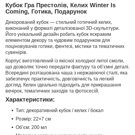
Кубок Гра Престолів, Келих Winter Is
Coming, Готика, Подарунок
Декорований кубок — стильний готичний келих,
виконаний у форматі деталізованої 3D-скульптури.
Його унікальний дизайн робить кубок яскравим
елементом декору та чудовим подарунком для
поціновувачів готики, фентезі, містики та тематичних
сувенірів.
Корпус виготовлений із якісної холодної литої смоли,
що дозволяє точно передати фактуру та об’ємні деталі.
Всередині розташована чаша з нержавіючої сталі, яка
забезпечує практичність, довговічність та легкий
догляд. Келих ідеально підходить для прикрашання
вечірок, тематичних заходів та фотосесій.
Характеристики:
Тип: декоративний кубок / келих / бокал
Розмір: 22×7 см
Об’єм: 200 мл