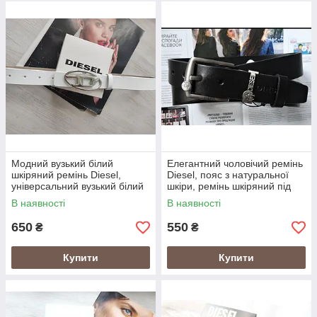
Модний вузький білий
Елегантний чоловічий ремінь
шкіряний ремінь Diesel,
Diesel, пояс з натуральної
універсальний вузький білий
шкіри, ремінь шкіряний під
пояс, ремінь на кожен день
джинси Дизель
В наявності
В наявності
Дизель
650
550
₴
₴
Купити
Купити