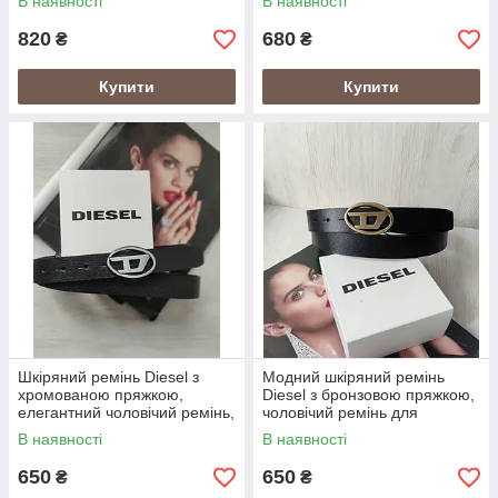
В наявності
В наявності
820
680
₴
₴
Купити
Купити
Шкіряний ремінь Diesel з
Модний шкіряний ремінь
хромованою пряжкою,
Diesel з бронзовою пряжкою,
елегантний чоловічий ремінь,
чоловічий ремінь для
пояс з натуральної шкіри
щоденного носіння, пояс
В наявності
В наявності
Дизель
Дизель
650
650
₴
₴