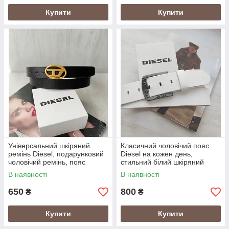
Купити
Купити
Універсальний шкіряний
Класичний чоловічий пояс
ремінь Diesel, подарунковий
Diesel на кожен день,
чоловічий ремінь, пояс
стильний білий шкіряний
Дизель пряжка матове золото
ремінь, сучасний пояс для
В наявності
В наявності
стильного образу
650
800
₴
₴
Купити
Купити