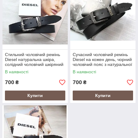
Стильний чоловічий ремінь
Сучасний чоловічий ремінь
Diesel натуральна шкіра,
Diesel на кожен день, чорний
солідний чоловічий шкіряний
чоловічий пояс з натуральної
пояс, універсальний пояс на
шкіри, ширина 3.8 см,
В наявності
В наявності
кожен день
металева пряжка
700
700
₴
₴
Купити
Купити