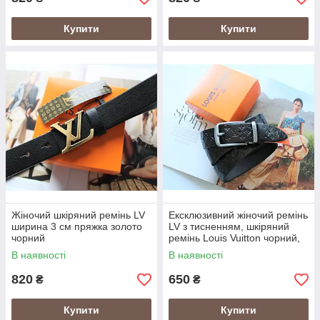
Купити
Купити
Жіночий шкіряний ремінь LV
Ексклюзивний жіночий ремінь
ширина 3 см пряжка золото
LV з тисненням, шкіряний
чорний
ремінь Louis Vuitton чорний,
пояс Луї Вітон для дівчини
В наявності
В наявності
820
650
₴
₴
Купити
Купити