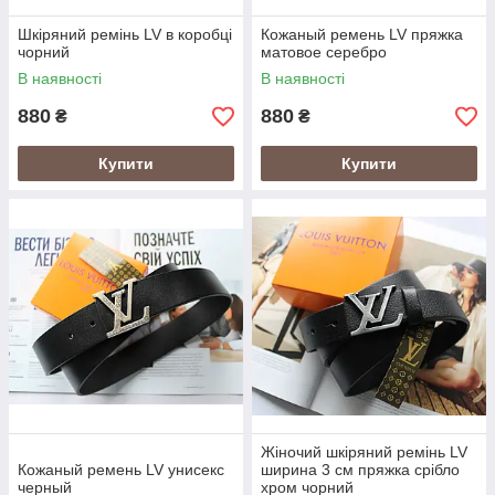
Шкіряний ремінь LV в коробці
Кожаный ремень LV пряжка
чорний
матовое серебро
В наявності
В наявності
880
880
₴
₴
Купити
Купити
Жіночий шкіряний ремінь LV
Кожаный ремень LV унисекс
ширина 3 см пряжка срібло
черный
хром чорний