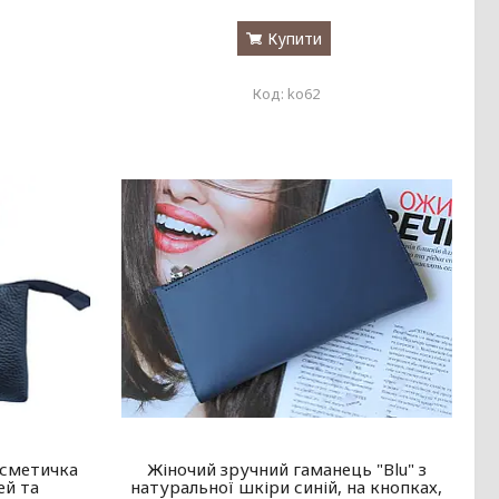
Купити
ko62
осметичка
Жіночий зручний гаманець "Blu" з
ей та
натуральної шкіри синій, на кнопках,