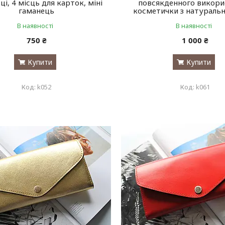
ці, 4 місць для карток, міні
повсякденного викори
гаманець
косметички з натуральн
В наявності
В наявності
750 ₴
1 000 ₴
Купити
Купити
k052
k061