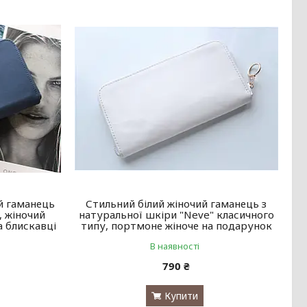
й гаманець
Стильний білий жіночий гаманець з
, жіночий
натуральної шкіри "Neve" класичного
а блискавці
типу, портмоне жіноче на подарунок
В наявності
790 ₴
Купити