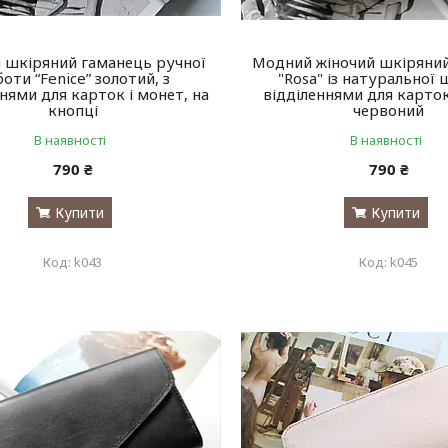
 шкіряний гаманець ручної
Модний жіночий шкіряни
оти “Fenice” золотий, з
"Rosa" із натуральної 
нями для карток і монет, на
відділеннями для карток
кнопці
червоний
В наявності
В наявності
790 ₴
790 ₴
Купити
Купити
k043
k045