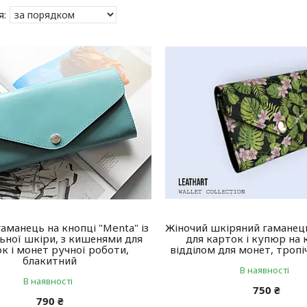
аманець на кнопці "Menta" із
Жіночий шкіряний гаманець
ьної шкіри, з кишенями для
для карток і купюр на к
к і монет ручної роботи,
відділом для монет, троп
блакитний
В наявності
В наявності
750 ₴
790 ₴