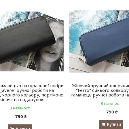
аманець з натуральної шкіри
Жіночий зручний шкіряни
_avere” ручної роботи на
"Ferro" синього кольору
, чорного кольору, портмоне
гаманець ручної роботи н
жіноче на подарунок
В наявності
В наявності
790 ₴
790 ₴
Купити
Купити