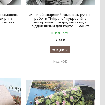
й гаманець
Жіночий шкіряний гаманець ручної
шкіри, з
роботи “Tulipano” пудровий, з
 і монет,
натуральної шкіри, місткий, з
відділеннями для карток і монет
В наявності
790 ₴
Купити
k042