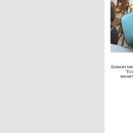
Блакитни
"Ec
монет