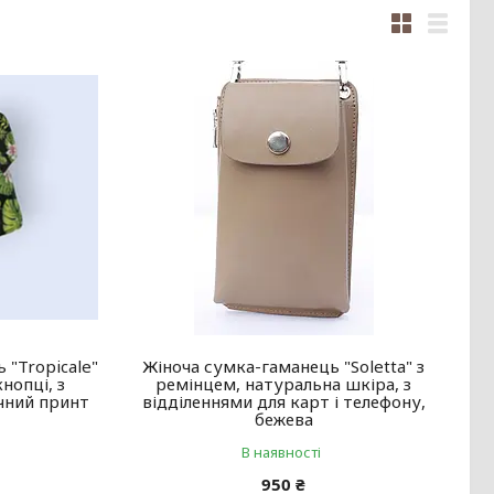
 "Tropicale"
Жіноча сумка-гаманець "Soletta" з
нопці, з
ремінцем, натуральна шкіра, з
ічний принт
відділеннями для карт і телефону,
бежева
В наявності
950 ₴