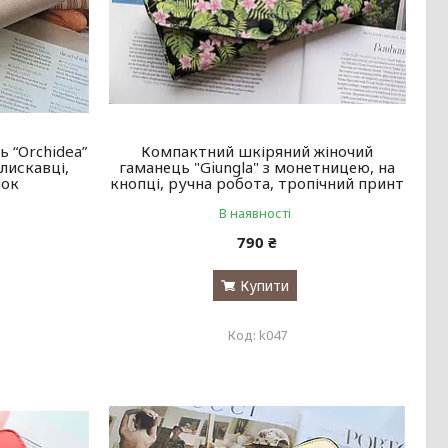
 “Orchidea”
Компактний шкіряний жіночий
лискавці,
гаманець "Giungla" з монетницею, на
нок
кнопці, ручна робота, тропічний принт
В наявності
790 ₴
Купити
k047