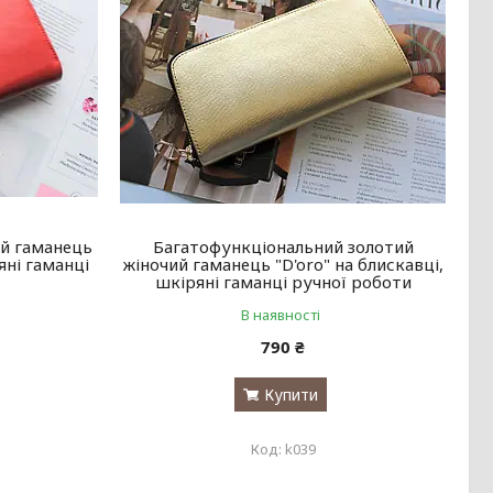
ий гаманець
Багатофункціональний золотий
яні гаманці
жіночий гаманець "D'oro" на блискавці,
шкіряні гаманці ручної роботи
В наявності
790 ₴
Купити
k039