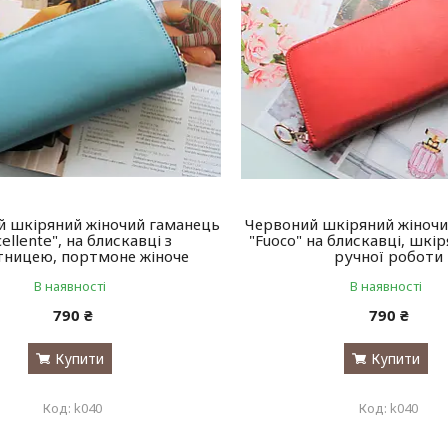
й шкіряний жіночий гаманець
Червоний шкіряний жіноч
cellente", на блискавці з
"Fuoco" на блискавці, шкір
ницею, портмоне жіноче
ручної роботи
В наявності
В наявності
790 ₴
790 ₴
Купити
Купити
k040
k040