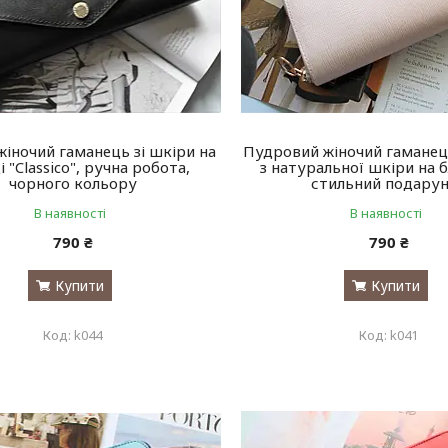
жіночий гаманець зі шкіри на
Пудровий жіночий гаманець
 "Classico", ручна робота,
з натуральної шкіри на б
чорного кольору
стильний подару
В наявності
В наявності
790 ₴
790 ₴
Купити
Купити
k044
k041