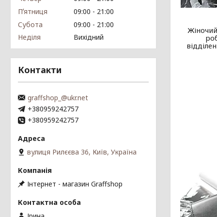
Пʼятниця
09:00
21:00
Субота
09:00
21:00
Жіночий
Неділя
Вихідний
роб
відділен
Контакти
graffshop_@ukr.net
+380959242757
+380959242757
вулиця Рилєєва 36, Київ, Україна
Інтернет - магазин Graffshop
Ірина