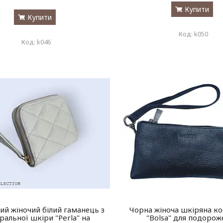
Купити
Купити
k050
k046
й жіночий білий гаманець з
Чорна жіноча шкіряна к
ральної шкіри "Perla" на
"Bolsa" для подорож