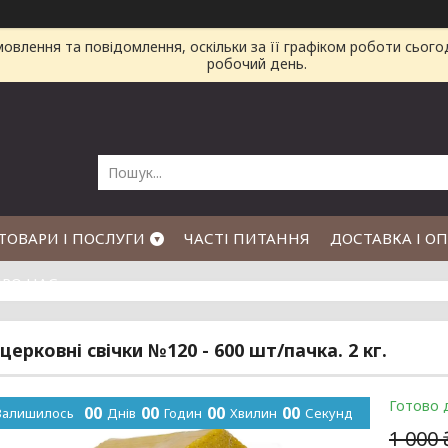
влення та повідомлення, оскільки за її графіком роботи сього
робочий день.
ТОВАРИ І ПОСЛУГИ
ЧАСТІ ПИТАННЯ
ДОСТАВКА І О
РО НАС
церковні свічки №120 - 600 шт/пачка. 2 кг.
Готово 
0
0
0
0
0
0
0
0
Залишилось
Днів
Годин
Хвилин
Секунд
1 000