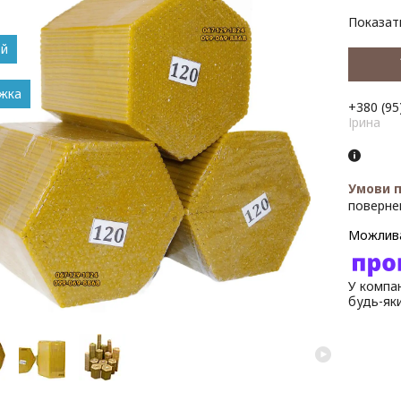
Показати
ей
+380 (95
Ірина
поверне
У компан
будь-як