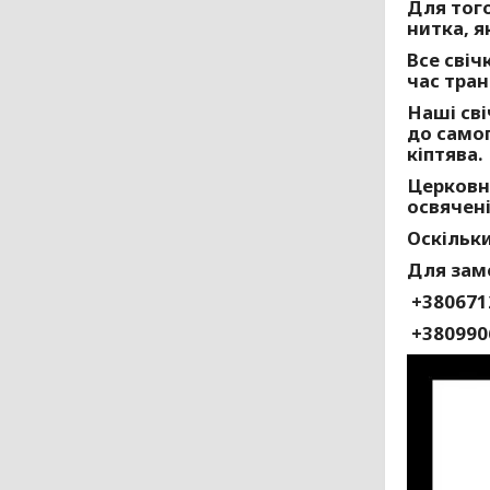
Для того
нитка, я
Все свіч
час тран
Наші сві
до самог
кіптява.
Церковні
освячені
Оскільки
Для зам
+380671
+380990