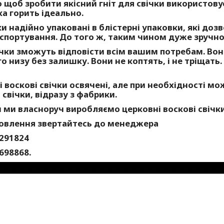
 щоб зробити якісний гніт для свічки використов
ка горить ідеально.
ки надійно упаковані в блістерні упаковки, які доз
спортування. До того ж, таким чином дуже зручно 
чки зможуть відповісти всім вашим потребам. Вони
о низу без залишку. Вони не коптять, і не тріщать
 воскові свічки освячені, але при необхідності мо
 свічки, відразу з фабрики.
 ми власноруч виробляємо церковні воскові свічки
овлення звертайтесь до менеджера
291824
698868.