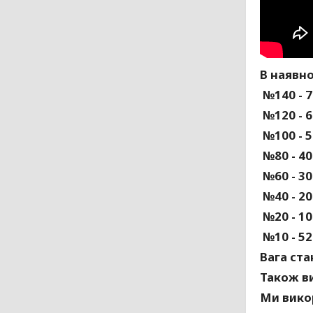
В наявно
№140 - 7
№120 - 6
№100 - 5
№80 - 40
№60 - 30
№40 - 20
№20 - 10
№10 - 52
Вага ста
Також ви
Ми викор