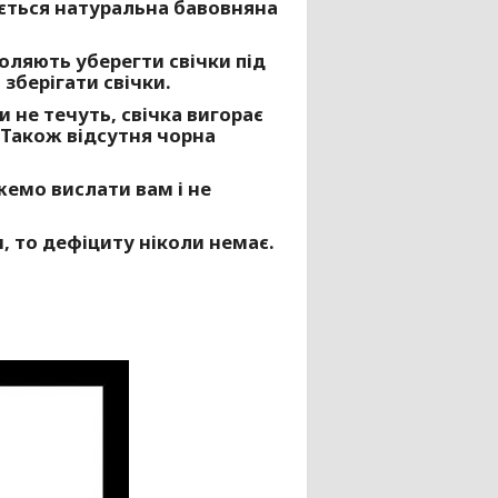
ується натуральна бавовняна
воляють уберегти свічки під
зберігати свічки.
 не течуть, свічка вигорає
. Також відсутня чорна
жемо вислати вам і не
, то дефіциту ніколи немає.