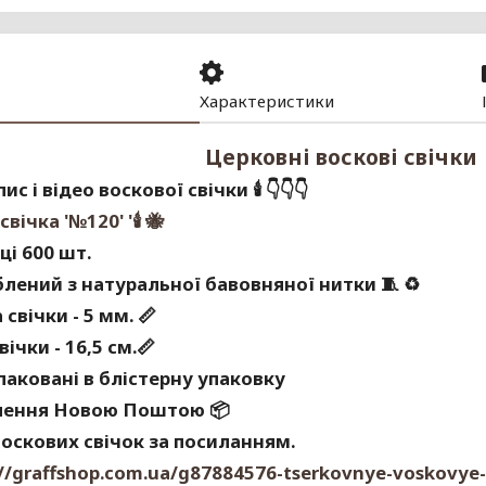
Характеристики
Церковні воскові свічки
ис і відео воскової свічки
🕯
👇👇👇
свічка '№120' '
🕯
🐝
ці 600 шт.
блений з натуральної бавовняної нитки 🧵
♻
свічки - 5 мм.
📏
ічки - 16,5 см.
📏
паковані в блістерну упаковку
лення Новою Поштою
📦
оскових свічок за посиланням.
://graffshop.com.ua/g87884576-tserkovnye-voskovye-