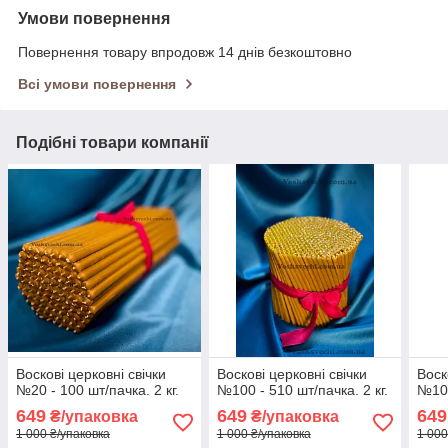
Умови повернення
Повернення товару впродовж 14 днів безкоштовно
Всі умови повернення
Подібні товари компанії
Воскові церковні свічки
Воскові церковні свічки
Воск
№20 - 100 шт/пачка. 2 кг.
№100 - 510 шт/пачка. 2 кг.
№100
649
649
649
₴/упаковка
₴/упаковка
1 000 ₴/упаковка
1 000 ₴/упаковка
1 000