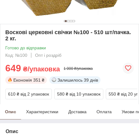
Воскові церковні свічки №100 - 510 шт/пачка.
2 кг.
Готово до відправки
Код: №100
Опт і роздріб
649
₴/упаковка
1 000 ₴/упаковка
Економія
351 ₴
Залишилось
39 днів
610 ₴
від 2 упаковок
580 ₴
від 10 упаковок
550 ₴
від 20 у
Опис
Характеристики
Доставка
Оплата
Умови п
Опис