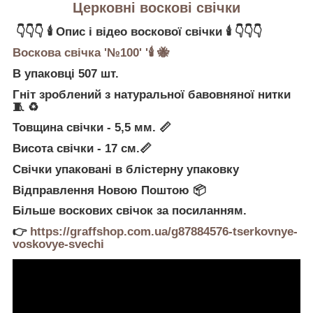
Церковні воскові свічки
👇👇👇
🕯
Опис і відео воскової свічки
🕯
👇👇👇
Воскова свічка '№100' '
🕯
🐝
В упаковці 507 шт.
Гніт зроблений з натуральної бавовняної нитки
🧵
♻
Товщина свічки - 5,5 мм.
📏
Висота свічки - 17 см.
📏
Свічки упаковані в блістерну упаковку
Відправлення Новою Поштою
📦
Більше воскових свічок за посиланням.
👉
https://graffshop.com.ua/g87884576-tserkovnye-
voskovye-svechi