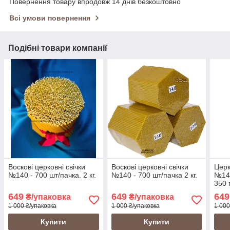
Повернення товару впродовж 14 днів безкоштовно
Всі умови повернення
Подібні товари компанії
Воскові церковні свічки
Воскові церковні свічки
Церк
№140 - 700 шт/пачка. 2 кг.
№140 - 700 шт/пачка 2 кг.
№140
350 
при
649
649
649
₴/упаковка
₴/упаковка
аром
1 000 ₴/упаковка
1 000 ₴/упаковка
1 000
золо
Купити
Купити