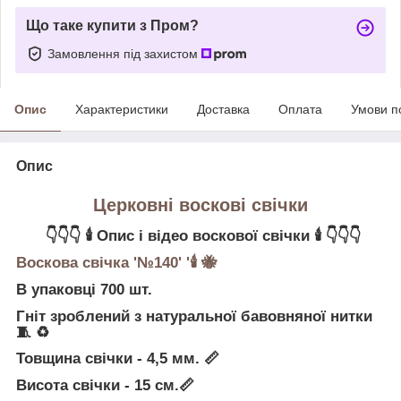
Що таке купити з Пром?
Замовлення під захистом
Опис
Характеристики
Доставка
Оплата
Умови п
Опис
Церковні воскові свічки
👇👇👇 🕯 Опис і відео воскової свічки 🕯 👇👇👇
Воскова свічка '№140' '🕯 🐝
В упаковці 700 шт.
Гніт зроблений з натуральної бавовняної нитки
🧵 ♻
Товщина свічки - 4,5 мм. 📏
Висота свічки - 15 см.📏