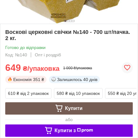
Воскові церковні свічки №140 - 700 шт/пачка.
2 кг.
Готово до відправки
Код: №140
Опт і роздріб
649
₴/упаковка
1 000 ₴/упаковка
Економія
351 ₴
Залишилось
40 днів
610 ₴
від 2 упаковок
580 ₴
від 10 упаковок
550 ₴
від 20 у
Купити
або
Купити з