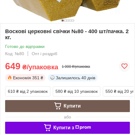
Воскові церковні свічки №80 - 400 шт/пачка. 2
кг.
Готово до відправки
Код: №80
Опт і роздріб
649
₴/упаковка
1 000 ₴/упаковка
Економія
351 ₴
Залишилось
40 днів
610 ₴
від 2 упаковок
580 ₴
від 10 упаковок
550 ₴
від 20 у
Купити
або
Купити з