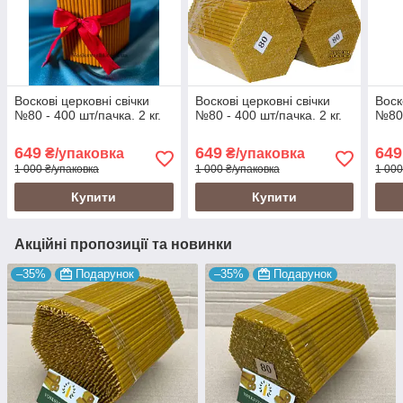
Воскові церковні свічки
Воскові церковні свічки
Воск
№80 - 400 шт/пачка. 2 кг.
№80 - 400 шт/пачка. 2 кг.
№80 
649
649
649
₴/упаковка
₴/упаковка
1 000 ₴/упаковка
1 000 ₴/упаковка
1 000
Купити
Купити
Акційні пропозиції та новинки
–35%
Подарунок
–35%
Подарунок