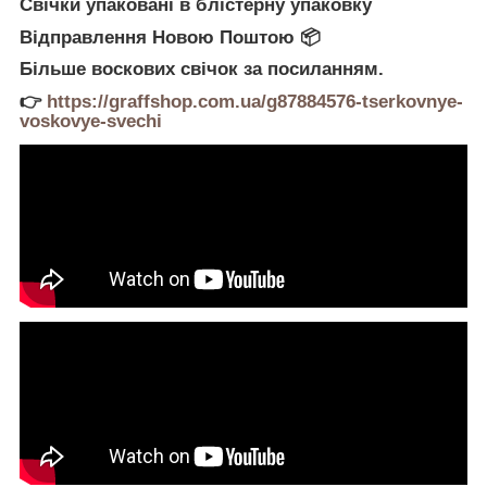
Свічки упаковані в блістерну упаковку
Відправлення Новою Поштою
📦
Більше воскових свічок за посиланням.
👉
https://graffshop.com.ua/g87884576-tserkovnye-
voskovye-svechi