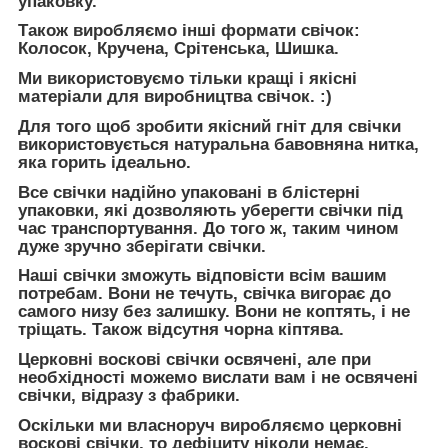
упаковку.
Також виробляємо інші формати свічок:
Колосок, Кручена, Срітенська, Шишка.
Ми використовуємо тільки кращі і якісні
матеріали для виробництва свічок. :)
Для того щоб зробити якісний гніт для свічки
використовується натуральна бавовняна нитка,
яка горить ідеально.
Все свічки надійно упаковані в блістерні
упаковки, які дозволяють уберегти свічки під
час транспортування. До того ж, таким чином
дуже зручно зберігати свічки.
Наші свічки зможуть відповісти всім вашим
потребам. Вони не течуть, свічка вигорає до
самого низу без залишку. Вони не коптять, і не
тріщать. Також відсутня чорна кіптява.
Церковні воскові свічки освячені, але при
необхідності можемо вислати вам і не освячені
свічки, відразу з фабрики.
Оскільки ми власноруч виробляємо церковні
воскові свічки, то дефіциту ніколи немає.