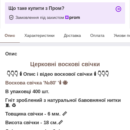
Що таке купити з Пром?
Замовлення під захистом
Опис
Характеристики
Доставка
Оплата
Умови п
Опис
Церковні воскові свічки
👇👇👇
🕯
Опис і відео воскової свічки
🕯
👇👇👇
Воскова свічка '№80' '
🕯
🐝
В упаковці 400 шт.
Гніт зроблений з натуральної бавовняної нитки
🧵
♻
Товщина свічки - 6 мм.
📏
Висота свічки - 18 см.
📏