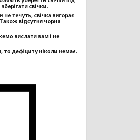
воляють уберегти свічки під
зберігати свічки.
 не течуть, свічка вигорає
. Також відсутня чорна
жемо вислати вам і не
, то дефіциту ніколи немає.