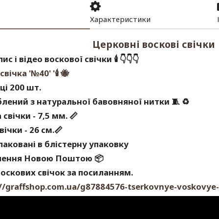
Характеристики
Церковні воскові свічки
ис і відео воскової свічки
🕯
👇👇👇
свічка '№40' '
🕯
🐝
ці 200 шт.
блений з натуральної бавовняної нитки 🧵
♻
свічки - 7,5 мм.
📏
вічки - 26 см.
📏
паковані в блістерну упаковку
лення Новою Поштою
📦
оскових свічок за посиланням.
://graffshop.com.ua/g87884576-tserkovnye-voskovye-