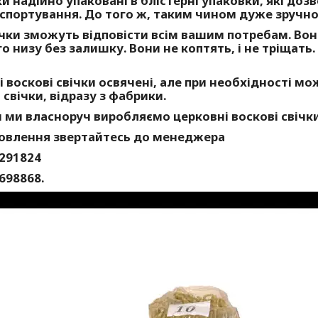
ки надійно упаковані в блістерні упаковки, які доз
спортування. До того ж, таким чином дуже зручно 
чки зможуть відповісти всім вашим потребам. Вони
о низу без залишку. Вони не коптять, і не тріщать
 воскові свічки освячені, але при необхідності мо
 свічки, відразу з фабрики.
 ми власноруч виробляємо церковні воскові свічки
овлення звертайтесь до менеджера
291824
698868.