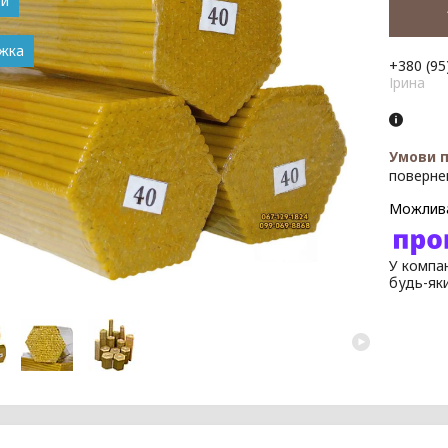
ей
+380 (95
Ірина
поверне
У компан
будь-як