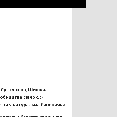
 Срітенська, Шишка.
обництва свічок. :)
ується натуральна бавовняна