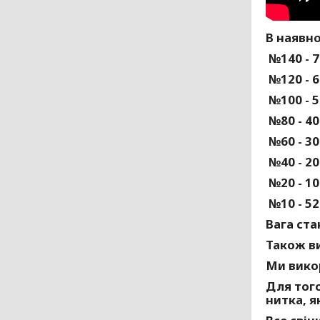
В наявно
№140 - 7
№120 - 6
№100 - 5
№80 - 40
№60 - 30
№40 - 20
№20 - 10
№10 - 52
Вага ста
Також ви
Ми викор
Для того
нитка, я