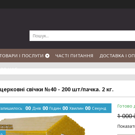
ТОВАРИ І ПОСЛУГИ
ЧАСТІ ПИТАННЯ
ДОСТАВКА І О
РО НАС
церковні свічки №40 - 200 шт/пачка. 2 кг.
Готово 
0
0
0
0
0
0
0
0
Залишилось
Днів
Годин
Хвилин
Секунд
1 000
Показати