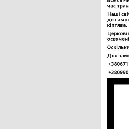
Все свіч
час тран
Наші сві
до самог
кіптява.
Церковні
освячені
Оскільки
Для зам
+380671
+380990