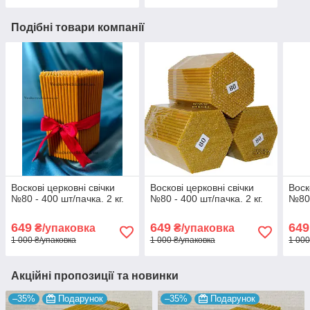
Подібні товари компанії
Воскові церковні свічки
Воскові церковні свічки
Воск
№80 - 400 шт/пачка. 2 кг.
№80 - 400 шт/пачка. 2 кг.
№80 
649
649
649
₴/упаковка
₴/упаковка
1 000 ₴/упаковка
1 000 ₴/упаковка
1 000
Акційні пропозиції та новинки
–35%
Подарунок
–35%
Подарунок