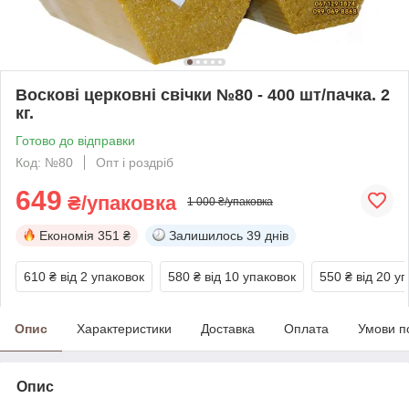
Воскові церковні свічки №80 - 400 шт/пачка. 2
кг.
Готово до відправки
Код: №80
Опт і роздріб
649
₴/упаковка
1 000 ₴/упаковка
Економія
351 ₴
Залишилось
39 днів
610 ₴
від 2 упаковок
580 ₴
від 10 упаковок
550 ₴
від 20 у
Опис
Характеристики
Доставка
Оплата
Умови п
Опис