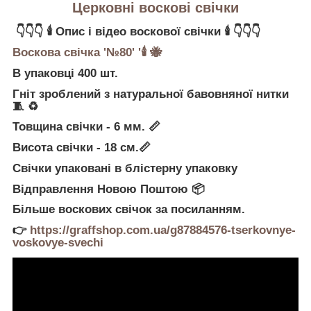
Церковні воскові свічки
👇👇👇
🕯
Опис і відео воскової свічки
🕯
👇👇👇
Воскова свічка '№80' '
🕯
🐝
В упаковці 400 шт.
Гніт зроблений з натуральної бавовняної нитки
🧵
♻
Товщина свічки - 6 мм.
📏
Висота свічки - 18 см.
📏
Свічки упаковані в блістерну упаковку
Відправлення Новою Поштою
📦
Більше воскових свічок за посиланням.
👉
https://graffshop.com.ua/g87884576-tserkovnye-
voskovye-svechi