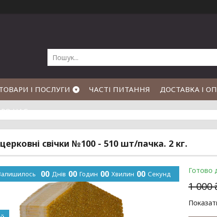
ТОВАРИ І ПОСЛУГИ
ЧАСТІ ПИТАННЯ
ДОСТАВКА І О
РО НАС
церковні свічки №100 - 510 шт/пачка. 2 кг.
Готово 
0
0
0
0
0
0
0
0
Залишилось
Днів
Годин
Хвилин
Секунд
1 000
Показати