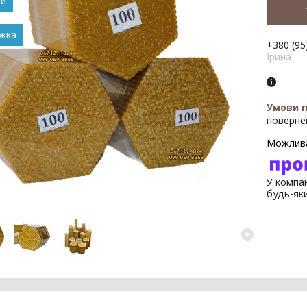
ей
+380 (95
Ірина
поверне
У компан
будь-як