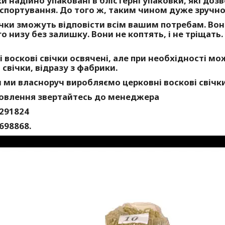
ки надійно упаковані в блістерні упаковки, які доз
спортування. До того ж, таким чином дуже зручно 
чки зможуть відповісти всім вашим потребам. Вони
о низу без залишку. Вони не коптять, і не тріщать
 воскові свічки освячені, але при необхідності мо
 свічки, відразу з фабрики.
 ми власноруч виробляємо церковні воскові свічки
овлення звертайтесь до менеджера
291824
698868.