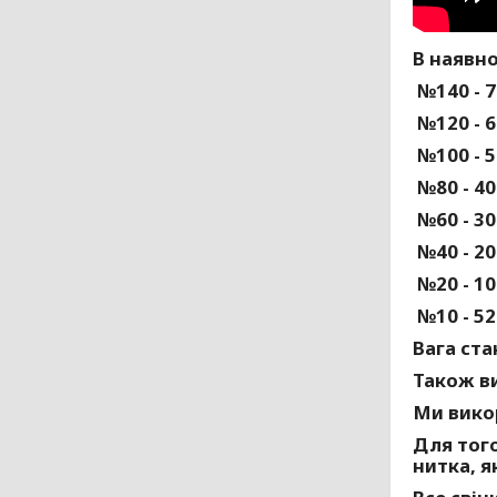
В наявно
№140 - 7
№120 - 6
№100 - 5
№80 - 40
№60 - 30
№40 - 20
№20 - 10
№10 - 52
Вага ста
Також ви
Ми викор
Для того
нитка, я