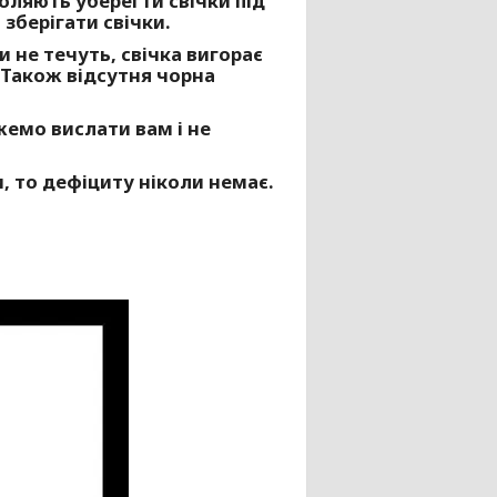
воляють уберегти свічки під
зберігати свічки.
 не течуть, свічка вигорає
. Також відсутня чорна
жемо вислати вам і не
, то дефіциту ніколи немає.