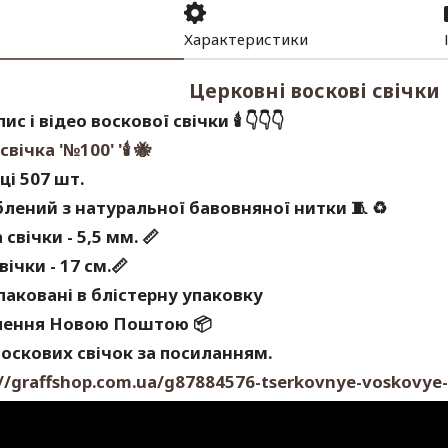
Характеристики
Церковні воскові свічки
ис і відео воскової свічки
🕯
👇👇👇
свічка '№100' '
🕯
🐝
ці 507 шт.
блений з натуральної бавовняної нитки 🧵
♻
свічки - 5,5 мм.
📏
вічки - 17 см.
📏
паковані в блістерну упаковку
лення Новою Поштою
📦
оскових свічок за посиланням.
://graffshop.com.ua/g87884576-tserkovnye-voskovye-