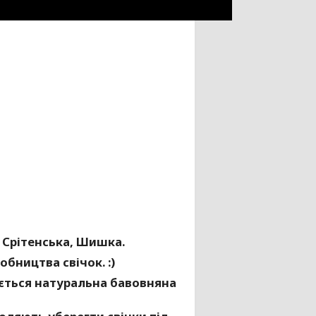
 Срітенська, Шишка.
обництва свічок. :)
ується натуральна бавовняна