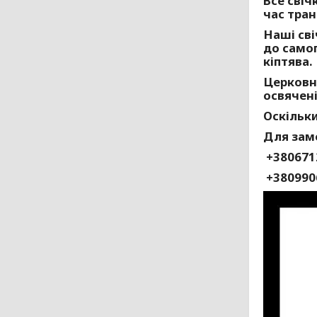
Все свіч
час тран
Наші сві
до самог
кіптява.
Церковні
освячені
Оскільки
Для зам
+380671
+380990