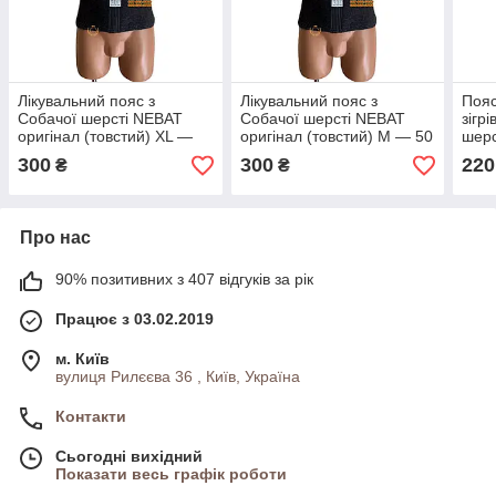
Лікувальний пояс з
Лікувальний пояс з
Пояс
Собачої шерсті NEBAT
Собачої шерсті NEBAT
зігр
оригінал (товстий) XL ―
оригінал (товстий) M ― 50
шерс
54 р
р
M― 1
300
300
220
₴
₴
Про нас
90% позитивних з 407 відгуків за рік
Працює з 03.02.2019
м. Київ
вулиця Рилєєва 36 , Київ, Україна
Контакти
Сьогодні вихідний
Показати весь графік роботи