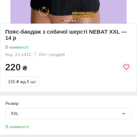
Пояс-бандаж з собачої шерсті NEBAT ХXL ―
14 р
В наявності
Код: 2л-1412
Опт і роздріб
220
₴
155 ₴
від 5 шт.
Розмір
XXL
В наявності