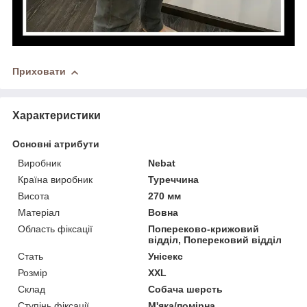
Приховати
Характеристики
Основні атрибути
Виробник
Nebat
Країна виробник
Туреччина
Висота
270 мм
Матеріал
Вовна
Область фіксації
Попереково-крижовий
відділ, Поперековий відділ
Стать
Унісекс
Розмір
XXL
Склад
Собача шерсть
Ступінь фіксації
М'яка/помірна