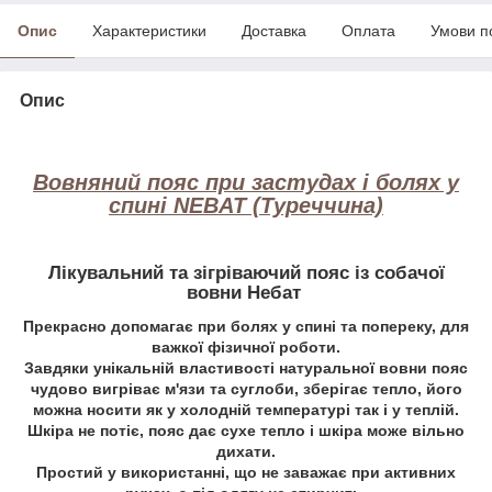
Опис
Характеристики
Доставка
Оплата
Умови п
Опис
Вовняний пояс при застудах і болях у
спині NEBAT (Туреччина)
Лікувальний та зігріваючий пояс із собачої
вовни Небат
Прекрасно допомагає при болях у спині та попереку, для
важкої фізичної роботи.
Завдяки унікальній властивості натуральної вовни пояс
чудово вигріває м'язи та суглоби, зберігає тепло, його
можна носити як у холодній температурі так і у теплій.
Шкіра не потіє, пояс дає сухе тепло і шкіра може вільно
дихати.
Простий у використанні, що не заважає при активних