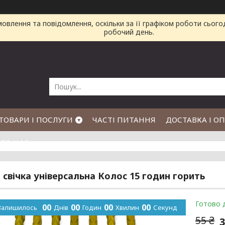
влення та повідомлення, оскільки за її графіком роботи сього
робочий день.
ТОВАРИ І ПОСЛУГИ
ЧАСТІ ПИТАННЯ
ДОСТАВКА І О
РО НАС
 свічка універсальна Колос 15 годин горить
Готово 
0
0
0
0
0
0
0
0
Залишилось
Днів
Годин
Хвилин
Секунд
55 ₴
3