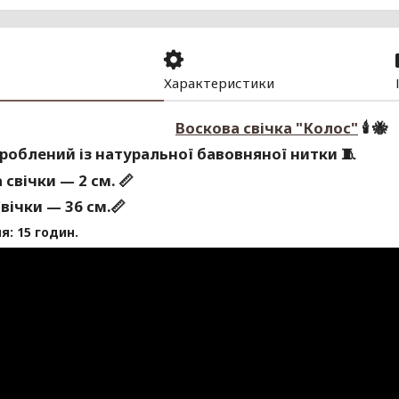
Характеристики
Воскова свічка "
К
олос
"
🕯 🐝
роблений із натуральної бавовняної нитки 🧵
свічки — 2 см. 📏
вічки — 36 см.📏
я: 15 годин.