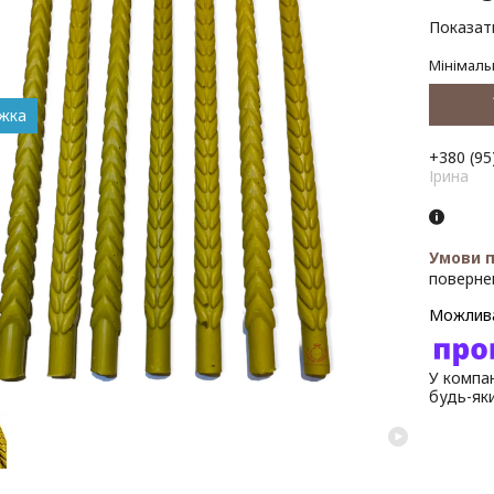
Показати
Мінімаль
+380 (95
Ірина
поверне
У компан
будь-як