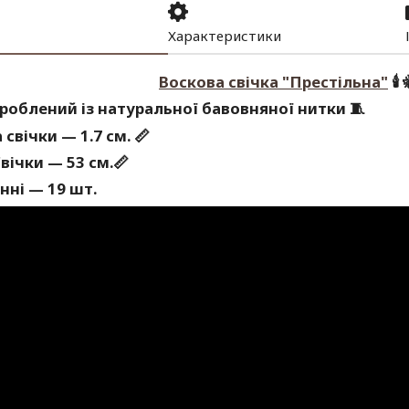
Характеристики
Воскова свічка "
Престільна
"
🕯 
роблений із натуральної бавовняної нитки 🧵
свічки — 1.7 см. 📏
вічки — 53 см.📏
нні — 19 шт.