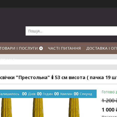
ТОВАРИ І ПОСЛУГИ
ЧАСТІ ПИТАННЯ
ДОСТАВКА І О
РО НАС
свічки "Престольна" 🕯 53 см висота ( пачка 19 ш
Готово 
0
0
0
0
0
0
0
0
Залишилось
Днів
Годин
Хвилин
Секунд
1 200
1 000