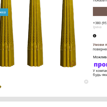
Показати
+380 (95
Ірина
поверне
У компан
будь-як