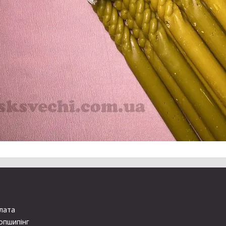
плата
опшипінг