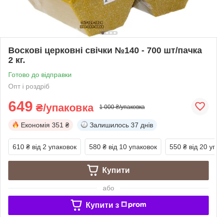
Воскові церковні свічки №140 - 700 шт/пачка
2 кг.
Готово до відправки
Опт і роздріб
649
₴/упаковка
1 000 ₴/упаковка
Економія
351 ₴
Залишилось
37 днів
610 ₴
від 2 упаковок
580 ₴
від 10 упаковок
550 ₴
від 20 у
Купити
або
Купити з