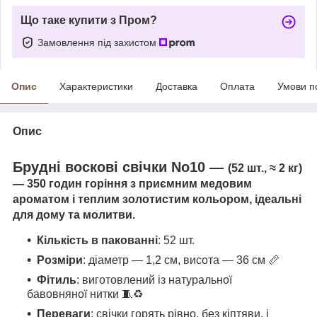
Що таке купити з Пром?
Замовлення під захистом
Опис
Характеристики
Доставка
Оплата
Умови п
Опис
Брудні воскові свічки No10 —
(52 шт., ≈ 2 кг)
— 350 годин горіння з приємним медовим
ароматом і теплим золотистим кольором, ідеальні
для дому та молитви.
Кількість в пакованні
: 52 шт.
Розміри
: діаметр — 1,2 см, висота — 36 см 📏
Фітиль
: виготовлений із натуральної
бавовняної нитки 🧵♻
Переваги
: свічки горять рівно, без кіптяви, і