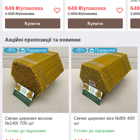
350 
при
649
649
649
₴/упаковка
₴/упаковка
аром
1 000 ₴/упаковка
1 000 ₴/упаковка
1 000
золо
Купити
Купити
Акційні пропозиції та новинки
–35%
Подарунок
–35%
Подарунок
Свічки церковні воскові
Свічки церковні віск №80/ 400
№140/ 700 шт
шт
Готово до відправки
Готово до відправки