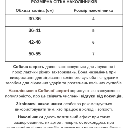
РОЗМІРНА СІТКА НАКОЛІННИКІВ
Обхват коліна (см)
Розмір наколінника
30-36
4
36-41
5
42-48
6
50-55
7
Собача шерсть
давно застосовується для лікування і
профілактики різних захворювань. Вона незамінна при
використанні для зігрівання колінного суглоба і є чудовим
засобом для лікування ударів та розтягнень колінних суглобів.
Наколінники з Собачої шерсті
користуються заслуженою
популярністю, про це свідчать численні
відгуки від покупців.
Зігріваючі наколінники
особливо рекомендується
використовувати тим, хто працює в холоді і вогкості.
Наколінники
дають позитивний ефект при таких
захворюваннях, як артрит, неврит, остеохондроз, при
запаленні колінних суглобів, а також при ревматичних болях.