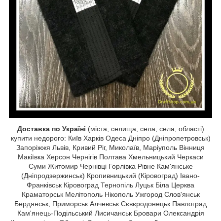
Доставка по Україні
(міста, селища, села, села, області)
купити недорого: Київ Харків Одеса Дніпро (Дніпропетровськ)
Запоріжжя Львів, Кривий Ріг, Миколаїв, Маріуполь Вінниця
Макіївка Херсон Чернігів Полтава Хмельницький Черкаси
Суми Житомир Чернівці Горлівка Рівне Кам'янське
(Дніпродзержинськ) Кропивницький (Кіровоград) Івано-
Франківськ Кіровоград Тернопіль Луцьк Біла Церква
Краматорськ Мелітополь Нікополь Ужгород Слов'янськ
Бердянськ, Приморськ Алчевськ Сєвєродонецьк Павлоград
Кам'янець-Подільський Лисичанськ Бровари Олександрія