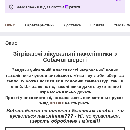
Замовлення під захистом
Опис
Характеристики
Доставка
Оплата
Умови п
Опис
Зігріваючі лікувальні наколінники з
Собачої шерсті
Завдяки унікальній властивості натуральної вовни
наколінники чудово вигрівають м'язи і суглоби, зберігає
тепло, їх можна носити як в холодній температурі так і в
теплій. Шкіра не потіє, наколінники дають сухе тепло і
шкіра може вільно дихати.
Прості у використанні, не заважають при активних рухах,
з-під
штанів
не стирчать.
Відповідаючи на питання багатьох людей - чи
кусається наколінник??? - Ні, не кусається,
шерсть оброблена і м'яка!!!