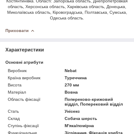
Костянтинівка. Області: Запорізька область, Днепропетровкая
область, Херсонська область, Харківська область, Донецька,
Миколаївська область, Кіровоградська, Полтавська, Сумська,
Одеська область.
Приховати
Характеристики
Основні атрибути
Виробник
Nebat
Країна виробник
Туреччина
Висота
270 мм
Матеріал
Вовна
Область фіксації
Попереково-крижовий
відділ, Поперековий відділ
Стать
Унісекс
Склад
Собача шерсть
Ступінь фіксації
М'яка/помірна
Функціональне
Зігрівання, Фіксація хребта