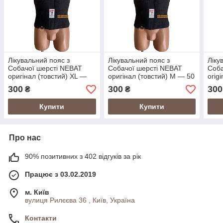
Лікувальний пояс з
Лікувальний пояс з
Ліку
Собачої шерсті NEBAT
Собачої шерсті NEBAT
Соба
оригінал (товстий) XL ―
оригінал (товстий) M ― 50
origi
54 р
р
300
300
300
₴
₴
Купити
Купити
Про нас
90% позитивних з 402 відгуків за рік
Працює з 03.02.2019
м. Київ
вулиця Рилєєва 36 , Київ, Україна
Контакти