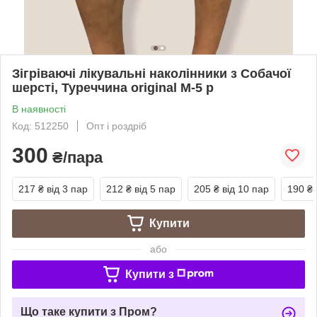
Зігріваючі лікувальні наколінники з Собачої
шерсті, Туреччина original M-5 р
В наявності
Код: 512250
Опт і роздріб
300
₴/пара
217 ₴
від 3 пар
212 ₴
від 5 пар
205 ₴
від 10 пар
190 ₴
Купити
або
Купити з
Що таке купити з Пром?