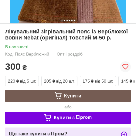
Лікувальний зігрівальний пояс із Верблюжої
вовни Nebat (оригінал) Товстий M-50 р.
В наявності
Код: Пояс Верблюжий
Опт і роздріб
300
₴
220 ₴
від 5 шт.
205 ₴
від 20 шт.
175 ₴
від 50 шт.
145 ₴
в
Купити
або
Купити з
Що таке купити з Пром?