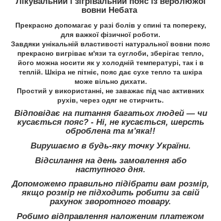
Лікувальний і зігрівальний пояс із верблюжої
вовни Небата
Прекрасно допомагає у разі болів у спині та попереку,
для важкої фізичної роботи.
Завдяки унікальній властивості натуральної вовни пояс
прекрасно вигріває м'язи та суглоби, зберігає тепло,
його можна носити як у холодній температурі, так і в
теплій. Шкіра не пітніє, пояс дає сухе тепло та шкіра
може вільно дихати.
Простий у використанні, не заважає під час активних
рухів, через одяг не стирчить.
Відповідає на питання багатьох людей — чи
кусається пояс? - Ні, не кусається, шерсть
оброблена та м'яка!!
Вирушаємо в будь-яку точку України.
Відсилання на день замовлення або
наступного дня.
Допоможемо правильно підібрати вам розмір,
якщо розмір не підходить робити за свій
рахунок зворотного товару.
Робимо відправлення наложеним платежом