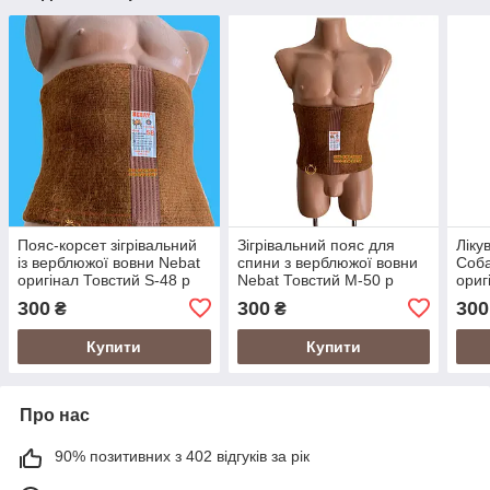
Пояс-корсет зігрівальний
Зігрівальний пояс для
Ліку
із верблюжої вовни Nebat
спини з верблюжої вовни
Соба
оригінал Товстий S-48 р
Nebat Товстий M-50 р
ориг
р
300
300
300
₴
₴
Купити
Купити
Про нас
90% позитивних з 402 відгуків за рік