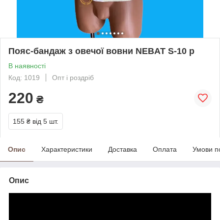
Пояс-бандаж з овечої вовни NEBAT S-10 р
В наявності
Код: 1019
Опт і роздріб
220
₴
155 ₴
від 5 шт.
Опис
Характеристики
Доставка
Оплата
Умови п
Опис