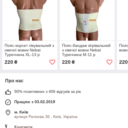
Пояс-корсет лікувальний з
Пояс-бандаж зігрівальний
Пояс
овечої вовни Nebat
з овечої вовни Nebat
вовн
Туреччина XL-13 р
Туреччина M-11 р
220
220
220
₴
₴
Про нас
90% позитивних з 406 відгуків за рік
Працює з 03.02.2019
м. Київ
вулиця Рилєєва 36 , Київ, Україна
Контакти