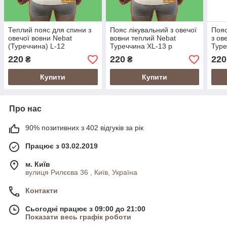
Теплий пояс для спини з
Пояс лікувальний з овечої
Пояс
овечої вовни Nebat
вовни теплий Nebat
з ов
(Туреччина) L-12
Туреччина XL-13 р
Туре
220
220
220
₴
₴
Купити
Купити
Про нас
90% позитивних з 402 відгуків за рік
Працює з 03.02.2019
м. Київ
вулиця Рилєєва 36 , Київ, Україна
Контакти
Сьогодні працює з 09:00 до 21:00
Показати весь графік роботи