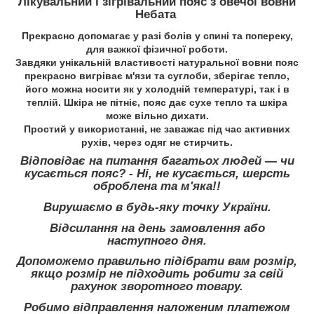
Лікувальний і зігрівальний пояс з овечої вовни
Небата
Прекрасно допомагає у разі болів у спині та попереку,
для важкої фізичної роботи.
Завдяки унікальній властивості натуральної вовни пояс
прекрасно вигріває м'язи та суглоби, зберігає тепло,
його можна носити як у холодній температурі, так і в
теплій. Шкіра не пітніє, пояс дає сухе тепло та шкіра
може вільно дихати.
Простий у використанні, не заважає під час активних
рухів, через одяг не стирчить.
Відповідає на питання багатьох людей — чи
кусається пояс? - Ні, не кусається, шерсть
оброблена та м'яка!!
Вирушаємо в будь-яку точку України.
Відсилання на день замовлення або
наступного дня.
Допоможемо правильно підібрати вам розмір,
якщо розмір не підходить робити за свій
рахунок зворотного товару.
Робимо відправлення наложеним платежом