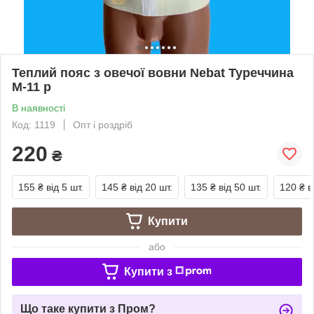
Теплий пояс з овечої вовни Nebat Туреччина
M-11 р
В наявності
Код: 1119
Опт і роздріб
220
₴
155 ₴
від 5 шт.
145 ₴
від 20 шт.
135 ₴
від 50 шт.
120 ₴
в
Купити
або
Купити з
Що таке купити з Пром?