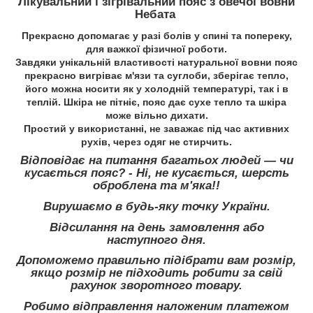
Лікувальний і зігрівальний пояс з овечої вовни
Небата
Прекрасно допомагає у разі болів у спині та попереку,
для важкої фізичної роботи.
Завдяки унікальній властивості натуральної вовни пояс
прекрасно вигріває м'язи та суглоби, зберігає тепло,
його можна носити як у холодній температурі, так і в
теплій. Шкіра не пітніє, пояс дає сухе тепло та шкіра
може вільно дихати.
Простий у використанні, не заважає під час активних
рухів, через одяг не стирчить.
Відповідає на питання багатьох людей — чи
кусається пояс? - Ні, не кусається, шерсть
оброблена та м'яка!!
Вирушаємо в будь-яку точку України.
Відсилання на день замовлення або
наступного дня.
Допоможемо правильно підібрати вам розмір,
якщо розмір не підходить робити за свій
рахунок зворотного товару.
Робимо відправлення наложеним платежом