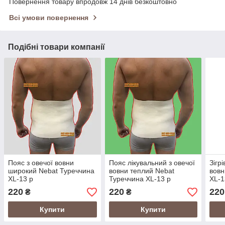
Повернення товару впродовж 14 днів безкоштовно
Всі умови повернення
Подібні товари компанії
Пояс з овечої вовни
Пояс лікувальний з овечої
Зігр
широкий Nebat Туреччина
вовни теплий Nebat
вовн
XL-13 р
Туреччина XL-13 р
XL-1
220
220
220
₴
₴
Купити
Купити