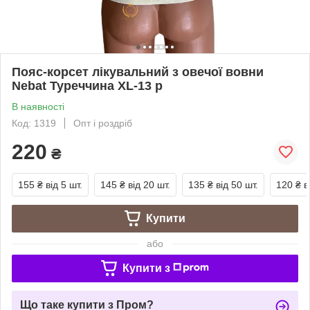
Пояс-корсет лікувальний з овечої вовни
Nebat Туреччина XL-13 р
В наявності
Код: 1319
Опт і роздріб
220
₴
155 ₴
від 5 шт.
145 ₴
від 20 шт.
135 ₴
від 50 шт.
120 ₴
в
Купити
або
Купити з
Що таке купити з Пром?