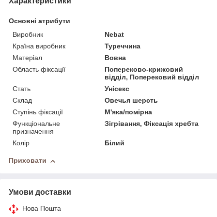
Характеристики
Основні атрибути
Виробник
Nebat
Країна виробник
Туреччина
Матеріал
Вовна
Область фіксації
Попереково-крижовий
відділ, Поперековий відділ
Стать
Унісекс
Склад
Овечья шерсть
Ступінь фіксації
М'яка/помірна
Функціональне
Зігрівання, Фіксація хребта
призначення
Колір
Білий
Приховати
Умови доставки
Нова Пошта