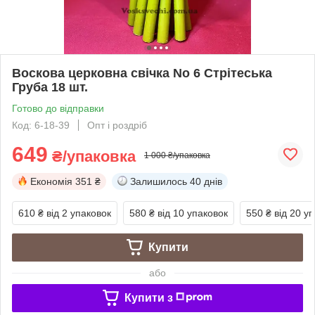
Воскова церковна свічка No 6 Стрітеська
Груба 18 шт.
Готово до відправки
Код: 6-18-39
Опт і роздріб
649
₴/упаковка
1 000 ₴/упаковка
Економія
351 ₴
Залишилось
40 днів
610 ₴
від 2 упаковок
580 ₴
від 10 упаковок
550 ₴
від 20 у
Купити
або
Купити з