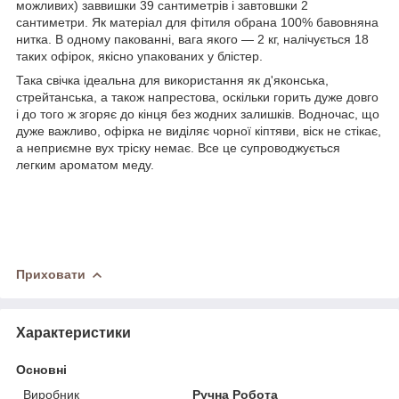
можливих) заввишки 39 сантиметрів і завтовшки 2
сантиметри. Як матеріал для фітиля обрана 100% бавовняна
нитка. В одному пакованні, вага якого — 2 кг, налічується 18
таких офірок, якісно упакованих у блістер.
Така свічка ідеальна для використання як д'яконська,
стрейтанська, а також напрестова, оскільки горить дуже довго
і до того ж згоряє до кінця без жодних залишків. Водночас, що
дуже важливо, офірка не виділяє чорної кіптяви, віск не стікає,
а неприємне вух тріску немає. Все це супроводжується
легким ароматом меду.
Приховати
Характеристики
Основні
Виробник
Ручна Робота