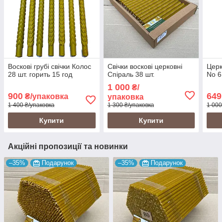
Воскові грубі свічки Колос
Свічки воскові церковні
Церк
28 шт. горить 15 год
Спіраль 38 шт.
No 6
1 000
₴/
900
649
₴/упаковка
упаковка
1 400 ₴/упаковка
1 300 ₴/упаковка
1 000
Купити
Купити
Акційні пропозиції та новинки
–35%
Подарунок
–35%
Подарунок