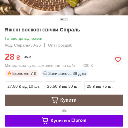
Якісні воскові свічки Спіраль
Готово до відправки
Код: Спіраль-38-25
Опт і роздріб
28
₴
35 ₴
Мінімальна сума замовлення на сайті — 200 ₴
Економія
7 ₴
Залишилось
38 днів
27,50 ₴
від 10 шт.
26,50 ₴
від 30 шт.
25 ₴
від 75 шт.
Купити
або
Купити з