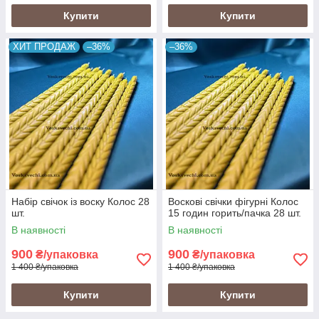
Купити
Купити
ХИТ ПРОДАЖ
–36%
–36%
Набір свічок із воску Колос 28
Воскові свічки фігурні Колос
шт.
15 годин горить/пачка 28 шт.
В наявності
В наявності
900
900
₴/упаковка
₴/упаковка
1 400 ₴/упаковка
1 400 ₴/упаковка
Купити
Купити