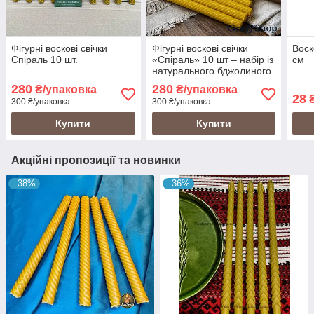
Фігурні воскові свічки
Фігурні воскові свічки
Воск
Спіраль 10 шт.
«Спіраль» 10 шт – набір із
см
натурального бджолиного
воску, декоративні свічки
280
280
₴/упаковка
₴/упаковка
ручної роботи
28
300 ₴/упаковка
300 ₴/упаковка
Купити
Купити
Акційні пропозиції та новинки
–38%
–36%