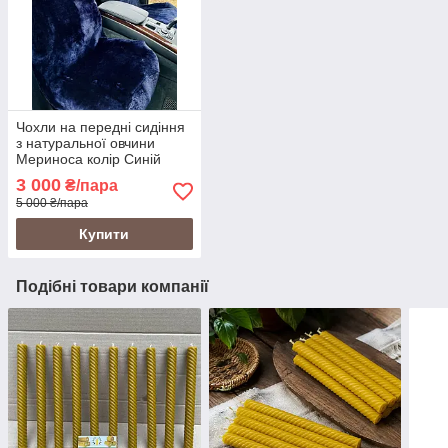
Чохли на передні сидіння
з натуральної овчини
Мериноса колір Синій
3 000
₴/пара
5 000 ₴/пара
Купити
Подібні товари компанії