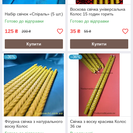
Воскова свічка універсальна
Набір свічок «Спіраль» (5 шт.)
Колос 15 годин горить
Готово до відправки
Готово до відправки
125
35
₴
₴
200 ₴
55 ₴
Купити
Купити
–36%
–36%
Фігурна свічка з натурального
Свічка з воску красива Колос
воску Колос
36 см