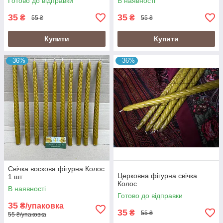
Готово до відправки
В наявності
35
35
₴
₴
55 ₴
55 ₴
Купити
Купити
–36%
–36%
Свічка воскова фігурна Колос
Церковна фігурна свічка
1 шт
Колос
В наявності
Готово до відправки
35
₴/упаковка
35
₴
55 ₴
55 ₴/упаковка