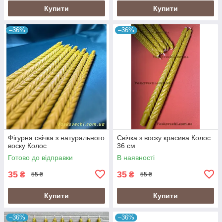
Купити
Купити
–36%
–36%
Фігурна свічка з натурального
Свічка з воску красива Колос
воску Колос
36 см
Готово до відправки
В наявності
35
35
₴
₴
55 ₴
55 ₴
Купити
Купити
–36%
–36%