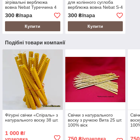
зігрівальні верблюжа
для колінного суглоба
вовна Nebat Туреччина 4
верблюжа вовна Nebat S-4
р
р
300
300
₴/пара
₴/пара
Купити
Купити
Подібні товари компанії
Фігурні свічки «Спіраль» з
Свічки з натурального
Свіч
натурального воску 38 шт.
воску з ручкою Вита 25 шт.
воск
100% віск
100%
1 000
₴/
750
750
₴/упаковка
упаковка