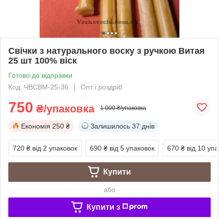
Свічки з натурального воску з ручкою Витая
25 шт 100% віск
Готово до відправки
Код: ЧВСВМ-25-36
Опт і роздріб
750
₴/упаковка
1 000 ₴/упаковка
Економія
250 ₴
Залишилось
37 днів
720 ₴
від 2 упаковок
690 ₴
від 5 упаковок
670 ₴
від 10 уп
Купити
або
Купити з