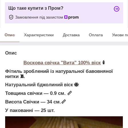
Що таке купити з Пром?
Замовлення під захистом
Опис
Характеристики
Доставка
Оплата
Умови п
Опис
Воскова свічка "
Вита
" 100% віск
🕯
Фітиль зроблений із натуральної бавовняної
нитки 🧵
Натуральний бджолиний віск 🐝
Товщина свічки — 0.9 см. 📏
Висота Свічки — 34 см.📏
У пакованні — 25 шт.