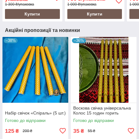
1 300 ₴/упаковка
1 000 ₴/упаковка
1 000
Купити
Купити
Акційні пропозиції та новинки
–38%
–36%
Воскова свічка універсальна
Набір свічок «Спіраль» (5 шт.)
Колос 15 годин горить
Готово до відправки
Готово до відправки
125
35
₴
₴
200 ₴
55 ₴