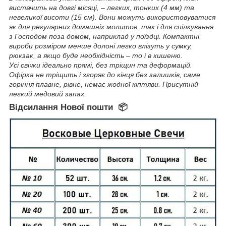
вистачить на довгі місяці, – легких, тонких (4 мм) та
невеликої висоти (15 см). Вони можуть використовуватися
як для регулярних домашніх молитов, так і для спілкування
з Господом поза домом, наприклад у поїздці. Компактні
вироби розміром менше долоні легко влізуть у сумку,
рюкзак, а якщо буде необхідність – то і в кишеню.
Усі свічки ідеально прямі, без тріщин та деформацій.
Офірка не тріщить і згоряє до кінця без залишків, саме
горіння плавне, рівне, немає жодної кіптяви. Присутній
легкий медовий запах.
Відсилання Нової пошти 📦