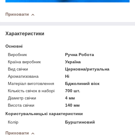
Приховати
Характеристики
Основні
Виробник
Ручна Робота
Країна виробник
Україна
Вид свічки
Церковна/ритуальна
Ароматизована
Ні
Матеріал виготовлення
Бджолиний віск
Кількість свічок в наборі
700 шт.
Діаметр свічки
4 мм
Висота свічки
140 мм
Користувальницькі характеристики
Колір
Бурштиновий
Приховати