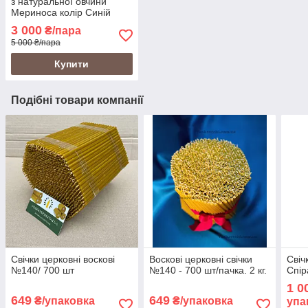
з натуральної овчини
Мериноса колір Синій
3 000
₴/пара
5 000 ₴/пара
Купити
Подібні товари компанії
Свічки церковні воскові
Воскові церковні свічки
Свіч
№140/ 700 шт
№140 - 700 шт/пачка. 2 кг.
Спір
1 0
649
649
₴/упаковка
₴/упаковка
упа