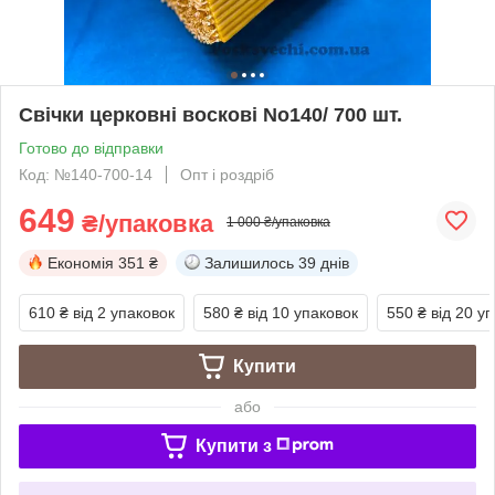
Свічки церковні воскові No140/ 700 шт.
Готово до відправки
Код: №140-700-14
Опт і роздріб
649
₴/упаковка
1 000 ₴/упаковка
Економія
351 ₴
Залишилось
39 днів
610 ₴
від 2 упаковок
580 ₴
від 10 упаковок
550 ₴
від 20 у
Купити
або
Купити з