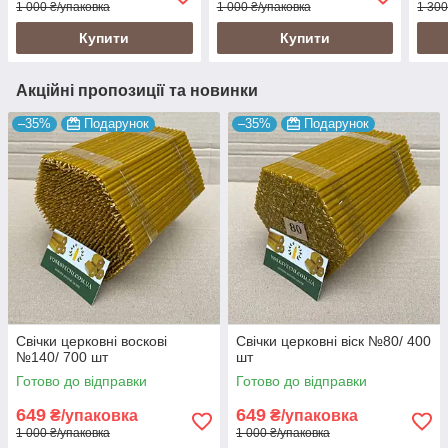
1 000 ₴/упаковка
1 000 ₴/упаковка
1 300
Купити
Купити
Акційні пропозиції та новинки
–35%
Подарунок
–35%
Подарунок
Свічки церковні воскові
Свічки церковні віск №80/ 400
№140/ 700 шт
шт
Готово до відправки
Готово до відправки
649
649
₴/упаковка
₴/упаковка
1 000 ₴/упаковка
1 000 ₴/упаковка