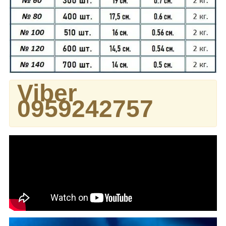
Viber
0959242757