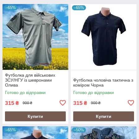
–65%
–65%
Футболка для військових
ЗСУ/НГУ із шевронами
Футболка чоловіча тактична з
Олива
коміром Чорна
Готово до відправки
Готово до відправки
315
315
₴
₴
900 ₴
900 ₴
Купити
Купити
–65%
–50%