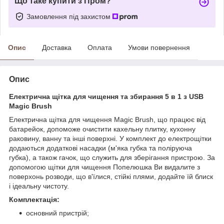
Що таке купити з Пром?
Замовлення під захистом
Опис
Доставка
Оплата
Умови повернення
Опис
Електрична щітка для чищення та збирання 5 в 1 з USB
Magic Brush
Електрична щітка для чищення Magic Brush, що працює від
батарейок, допоможе очистити кахельну плитку, кухонну
раковину, ванну та інші поверхні. У комплект до електрощітки
додаються додаткові насадки (м'яка губка та поліруюча
губка), а також гачок, що служить для зберігання пристрою. За
допомогою щітки для чищення Попелюшка Ви видалите з
поверхонь розводи, що в'їлися, стійкі плями, додайте їй блиск
і ідеальну чистоту.
Комплектація:
основний пристрій;