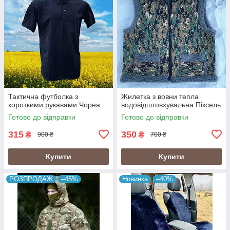
Тактична футболка з
Жилетка з вовни тепла
короткими рукавами Чорна
водовідштовхувальна Піксель
Готово до відправки
Готово до відправки
315
350
₴
₴
900 ₴
700 ₴
Купити
Купити
РОЗПРОДАЖ
–45%
Новинка
–40%