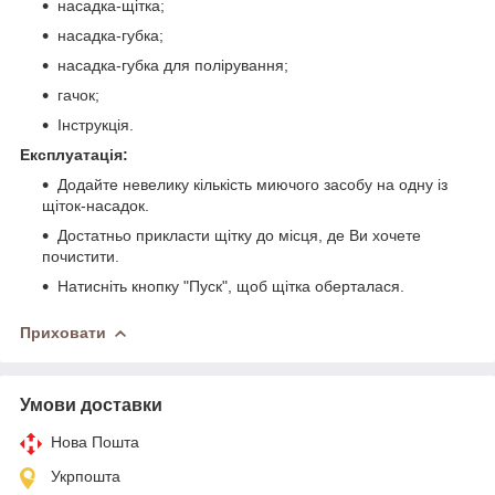
насадка-щітка;
насадка-губка;
насадка-губка для полірування;
гачок;
Інструкція.
Експлуатація:
Додайте невелику кількість миючого засобу на одну із
щіток-насадок.
Достатньо прикласти щітку до місця, де Ви хочете
почистити.
Натисніть кнопку "Пуск", щоб щітка оберталася.
Приховати
Умови доставки
Нова Пошта
Укрпошта