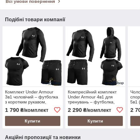
Всі умови повернення
Подібні товари компанії
Комплект Under Armour
Компресійний комплект
Чоло
3в1 чоловічий – футболка
Under Armour 4в1 для
спор
з коротким рукавом,
тренувань – футболка,
5в1 
рашгард та спортивні
рашгард з довгим
курт
1 790
2 290
2 7
₴/комплект
₴/комплект
шорти для повсякденного
рукавом, куртка та шорти
форм
спорту
Купити
Купити
Акційні пропозиції та новинки