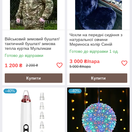
Чохли на передні сидіння з
Військовий зимовий бушлат/
натуральної овчини
тактичний бушлат/ зимова
Мериноса колір Синій
тепла куртка Мультикам
Готово до відправки 1 од.
Розпродаж 54р.
Готово до відправки
3 000
₴/пара
1 200
₴
2 200 ₴
5 000 ₴/пара
Купити
Купити
–40%
–40%