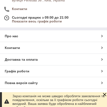
вулиця Рилєєва 36 , Київ, Україна
Контакти
Сьогодні працює з 09:00 до 21:00
Показати весь графік роботи
Про нас
Контакти
Доставка та оплата
Графік роботи
Повна версія сайту
Сайт створено на маркетплейсі
Prom.ua
Зараз компанія не може швидко обробляти замовлення та
повідомлення, оскільки за її графіком роботи сьогодні
вихідний. Ваша заявка буде оброблена в найближчий
Політика конфіденційності