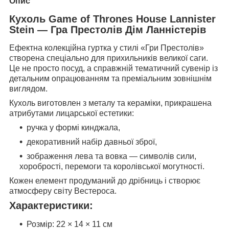
Опис
Кухоль Game of Thrones House Lannister
Stein — Гра Престолів Дім Ланністерів
Ефектна колекційна гуртка у стилі «Гри Престолів»
створена спеціально для прихильників великої саги.
Це не просто посуд, а справжній тематичний сувенір із
детальним опрацюванням та преміальним зовнішнім
виглядом.
Кухоль виготовлен з металу та кераміки, прикрашена
атрибутами лицарської естетики:
ручка у формі кинджала,
декоративний набір давньої зброї,
зображення лева та вовка — символів сили,
хоробрості, перемоги та королівської могутності.
Кожен елемент продуманий до дрібниць і створює
атмосферу світу Вестероса.
Характеристики:
Розмір: 22 × 14 × 11 см