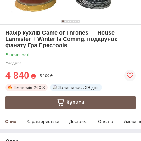
Набір кухлів Game of Thrones — House
Lannister + Winter Is Coming, подарунок
фанату Гра Престолів
В наявності
Роздріб
4 840
₴
5 100 ₴
Економія
260 ₴
Залишилось
39 днів
Купити
Опис
Характеристики
Доставка
Оплата
Умови п