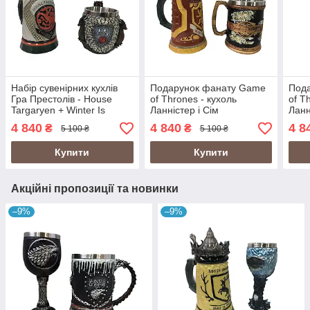
Набір сувенірних кухлів
Подарунок фанату Game
Под
Гра Престолів - House
of Thrones - кухоль
of T
Targaryen + Winter Is
Ланністер і Сім
Ланн
Coming
Королівств, подарунковий
Comi
4 840
4 840
4 8
₴
₴
5 100 ₴
5 100 ₴
набір кухлів Гра Престолів
пода
Купити
Купити
Акційні пропозиції та новинки
–9%
–9%