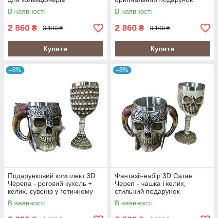
В наявності
В наявності
2 860
2 860
₴
₴
3 100 ₴
3 100 ₴
Купити
Купити
–8%
–8%
Подарунковий комплект 3D
Фантазії-набір 3D Сатан
Черепа - роговий кухоль +
Череп - чашка і келих,
келих, сувенір у готичному
стильний подарунок
стилі
В наявності
В наявності