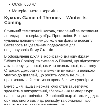
Об’єм: 650 мл
Матеріал: метал, кераміка
Кухоль Game of Thrones – Winter Is
Coming
Стильний тематичний кухоль, створений за мотивами
легендарного серіалу «Гра Престолів». Він стане
чудовим доповненням до колекції фаната всесвіту
Вестероса та ідеальним подарунком для
поціновувачів Дому Старків.
В оформленні кухля використано знакову фразу
“Winter Is Coming” та символіку Півночі, що підкреслює
атмосферу суворості, сили та незламності, властиву
Старкам. Декоративні елементи виконані з великою
увагою до деталей, що робить кухоль не лише
практичним, а й естетично привабливим сувеніром.
Внутрішня чаша з нержавіючої сталі забезпечує
зручність у використанні, збереження температури
напою та довговічність. Зовнішній шар зі смоли додає
оригінального вигляду, рельєфу та об'ємності, що