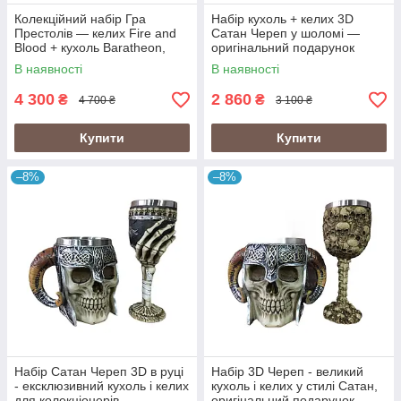
Колекційний набір Гра
Набір кухоль + келих 3D
Престолів — келих Fire and
Сатан Череп у шоломі —
Blood + кухоль Baratheon,
оригінальний подарунок
фентезі-подарунок
фанатам
В наявності
В наявності
4 300
2 860
₴
₴
4 700 ₴
3 100 ₴
Купити
Купити
–8%
–8%
Набір Сатан Череп 3D в руці
Набір 3D Череп - великий
- ексклюзивний кухоль і келих
кухоль і келих у стилі Сатан,
для колекціонерів
оригінальний подарунок