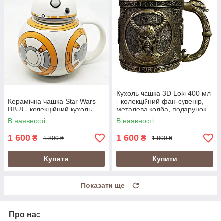
Кухоль чашка 3D Loki 400 мл
Керамічна чашка Star Wars
- колекційний фан-сувенір,
BB-8 - колекційний кухоль
металева колба, подарунок
фанату
В наявності
В наявності
1 600
1 600
₴
₴
1 800 ₴
1 800 ₴
Купити
Купити
Показати ще
Про нас