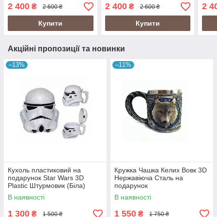
500 мл
стал
2 400
2 400
2 4
₴
₴
2 600 ₴
2 600 ₴
суве
кухо
Купити
Купити
Акційні пропозиції та новинки
–13%
–11%
Кухоль пластиковий на
Кружка Чашка Келих Вовк 3D
подарунок Star Wars 3D
Нержавіюча Сталь на
Plastic Штурмовик (Біла)
подарунок
В наявності
В наявності
1 300
1 550
₴
₴
1 500 ₴
1 750 ₴