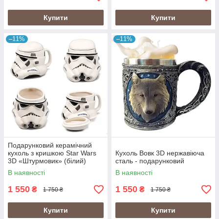
Купити
Купити
–11%
–11%
Подарунковий керамічний
кухоль з кришкою Star Wars
Кухоль Вовк 3D нержавіюча
3D «Штурмовик» (білий)
сталь - подарунковий
В наявності
В наявності
1 550
1 550
₴
₴
1 750 ₴
1 750 ₴
Купити
Купити