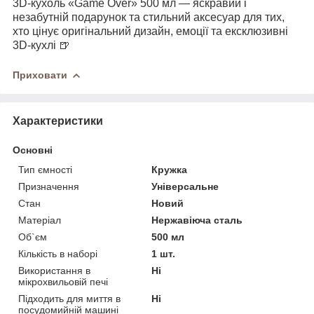
3D-кухоль «Game Over» 500 мл — яскравий і
незабутній подарунок та стильний аксесуар для тих,
хто цінує оригінальний дизайн, емоції та ексклюзивні
3D-кухлі 🍺
Приховати
Характеристики
Основні
Тип ємності
Кружка
Призначення
Універсальне
Стан
Новий
Матеріал
Нержавіюча сталь
Об`єм
500 мл
Кількість в наборі
1 шт.
Використання в
Ні
мікрохвильовій печі
Підходить для миття в
Ні
посудомийній машині