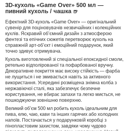
3D-кухоль «Game Over» 500 мл —
пивний кухоль / чашка
🍺
Ефектний 3D-кухоль «Game Over» — оригінальний
сувенір для поціновувачів незвичайних і колекційних
кухлів. Яскравий об’ємний дизайн з атмосферою
фентезі та епічних сюжетів перетворює кухоль на
справжній арт-об’єкт і емоційний подарунок, який
точно здивує отримувача.
Кухоль виготовлений зі спеціальної епоксидної смоли,
ретельно відполірованої та пофарбованої вручну.
Декоративне покриття має високу стійкість — фарба
не лущиться і не змивається навіть за активного
використання. Усередині розміщена знімна колба з
нержавіючої сталі, яка забезпечує безпечне
користування, не вбирає запахи та легко миється, не
пошкоджуючи зовнішню поверхню.
Великий об’єм 500 мл робить кухоль ідеальним для
пива, елю, чаю, кави та інших гарячих або холодних
напоїв. Постачається у подарунковій коробці з
пінопластовим захистом, завдяки чому чудово