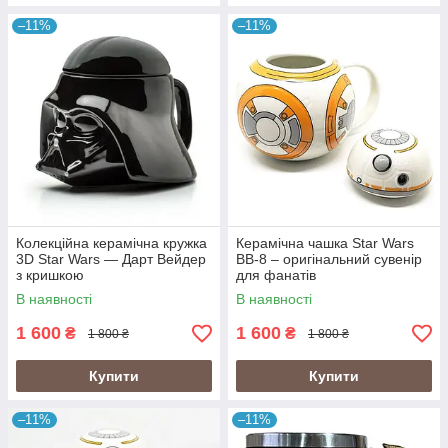
–11%
–11%
Колекційна керамічна кружка
Керамічна чашка Star Wars
3D Star Wars — Дарт Вейдер
BB-8 – оригінальний сувенір
з кришкою
для фанатів
В наявності
В наявності
1 600
1 600
₴
₴
1 800 ₴
1 800 ₴
Купити
Купити
–11%
–11%