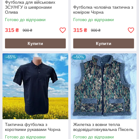
Футболка для військових
ЗСУ/НГУ із шевронами
Футболка чоловіча тактична з
Олива
коміром Чорна
Готово до відправки
Готово до відправки
315
315
₴
₴
900 ₴
900 ₴
Купити
Купити
–65%
–50%
Тактична футболка з
Жилетка з вовни тепла
короткими рукавами Чорна
водовідштовхувальна Піксель
Готово до відправки
Готово до відправки