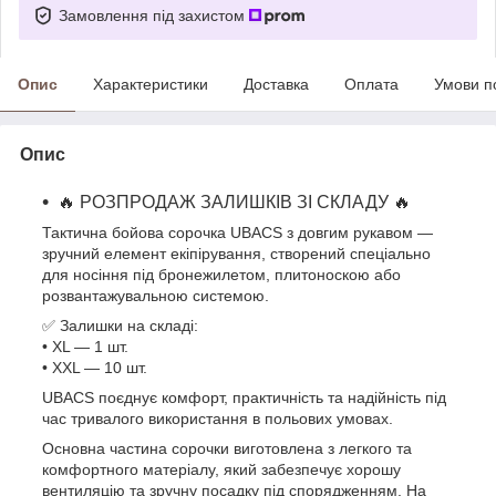
Замовлення під захистом
Опис
Характеристики
Доставка
Оплата
Умови п
Опис
🔥 РОЗПРОДАЖ ЗАЛИШКІВ ЗІ СКЛАДУ 🔥
Тактична бойова сорочка UBACS з довгим рукавом —
зручний елемент екіпірування, створений спеціально
для носіння під бронежилетом, плитоноскою або
розвантажувальною системою.
✅ Залишки на складі:
• XL — 1 шт.
• XXL — 10 шт.
UBACS поєднує комфорт, практичність та надійність під
час тривалого використання в польових умовах.
Основна частина сорочки виготовлена з легкого та
комфортного матеріалу, який забезпечує хорошу
вентиляцію та зручну посадку під спорядженням. На