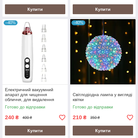
Купити
Купити
–40%
–40%
Електричний вакуумний
апарат для чищення
Світлодіодна лампа у вигляді
обличчя, для видалення
квітки
вугрів, лікування акне
Готово до відправки
Готово до відправки
240
210
₴
₴
400 ₴
350 ₴
Купити
Купити