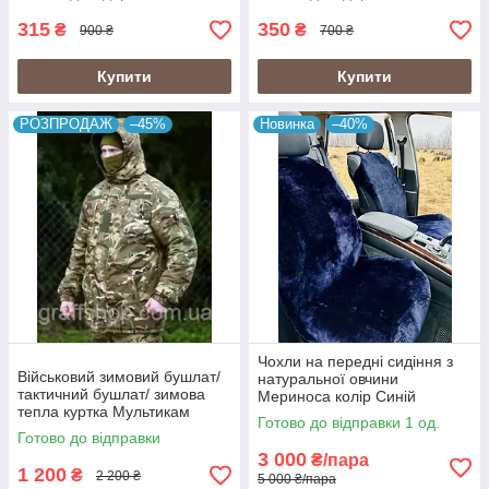
315
350
₴
₴
900 ₴
700 ₴
Купити
Купити
РОЗПРОДАЖ
–45%
Новинка
–40%
Чохли на передні сидіння з
Військовий зимовий бушлат/
натуральної овчини
тактичний бушлат/ зимова
Мериноса колір Синій
тепла куртка Мультикам
Готово до відправки 1 од.
Розпродаж 54р.
Готово до відправки
3 000
₴/пара
1 200
₴
2 200 ₴
5 000 ₴/пара