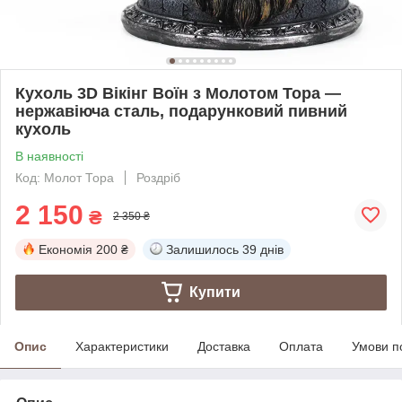
Кухоль 3D Вікінг Воїн з Молотом Тора —
нержавіюча сталь, подарунковий пивний
кухоль
В наявності
Код: Молот Тора
Роздріб
2 150
₴
2 350 ₴
Економія
200 ₴
Залишилось
39 днів
Купити
Опис
Характеристики
Доставка
Оплата
Умови п