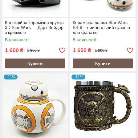
Колекційна керамічна кружка
Керамічна чашка Star Wars
3D Star Wars — Дарт Вейдер
BB-8 – оригінальний сувенір
з кришкою
для фанатів
В наявності
В наявності
1 600
1 600
₴
₴
1 800 ₴
1 800 ₴
Купити
Купити
–11%
–11%