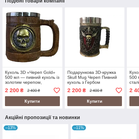
Подібні товари компанії
Кухоль 3D «Череп Gold»
Подарункова 3D-кружка
Кухо
500 мл — пивний кухоль із
Skull Mug Череп Пивний
500 
золотим черепом,
кухоль з Гербом
стал
нержавіюча сталь
Крилатого Черепа
2 200
2 200
2 4
₴
₴
2 400 ₴
2 400 ₴
усередині, епоксидна
смола
Купити
Купити
Акційні пропозиції та новинки
–13%
–11%