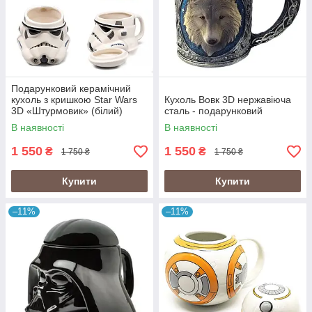
Подарунковий керамічний
кухоль з кришкою Star Wars
Кухоль Вовк 3D нержавіюча
3D «Штурмовик» (білий)
сталь - подарунковий
В наявності
В наявності
1 550
1 550
₴
₴
1 750 ₴
1 750 ₴
Купити
Купити
–11%
–11%