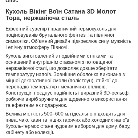
Опис
Кухоль Вікінг Воїн Сатана 3D Молот
Тора, нержавіюча сталь
Ефектний сувенір і практичний термокухоль для
поціновувачів брутального фентезі та північної
символіки. Об’ємний дизайн підкреслює силу, мужність
і епічну атмосферу Півночі.
Кухоль виготовлений з подвійними стінками та
оснащений внутрішнім стаканом з потовщеної
нержавіючої сталі, що дозволяє довше зберігати
температуру напоїв. Зовнішня оболонка виконана з
міцної декоративної смоли (полістоун), стійкої до
перепадів температур і механічних впливів.
Конструкція поєднує надійність і виразний 3D-рельєф,
роблячи виріб зручним для щоденного використання
та ефектним як подарунок.
Велика місткість 500–600 мл ідеально підходить для
пива, чаю, кави та інших гарячих або холодних напоїв.
Кухоль-термос стане чудовим вибором для дому, бару,
кабінету або колекції.