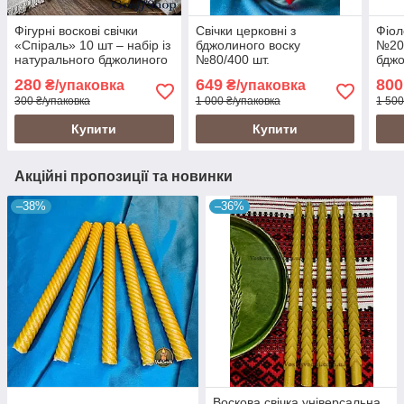
Фігурні воскові свічки
Свічки церковні з
Фіол
«Спіраль» 10 шт – набір із
бджолиного воску
№20 
натурального бджолиного
№80/400 шт.
бджо
воску, декоративні свічки
(≈2 к
280
649
800
₴/упаковка
₴/упаковка
ручної роботи
горі
300 ₴/упаковка
1 000 ₴/упаковка
1 500
Купити
Купити
Акційні пропозиції та новинки
–38%
–36%
Воскова свічка універсальна