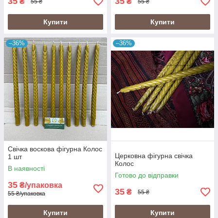
35
35
₴
₴
55 ₴
55 ₴
Купити
Купити
–36%
–36%
Свічка воскова фігурна Колос
Церковна фігурна свічка
1 шт
Колос
В наявності
Готово до відправки
35
₴/упаковка
35
₴
55 ₴
55 ₴/упаковка
Купити
Купити