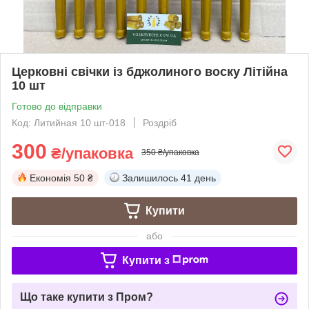
Церковні свічки із бджолиного воску Літійна
10 шт
Готово до відправки
Код: Литийная 10 шт-018
Роздріб
300
₴/упаковка
350 ₴/упаковка
Економія
50 ₴
Залишилось
41 день
Купити
або
Купити з
Що таке купити з Пром?