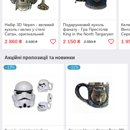
Набір 3D Череп - великий
Подарунковий кухоль
Кели
кухоль і келих у стилі
фанату - Гра Престолів
Вінт
Сатан, оригінальний
King in the North Targaryen
Сере
подарунок
3D Король Півночі
Деко
2 860
2 150
1 9
₴
₴
3 100 ₴
2 350 ₴
Акційні пропозиції та новинки
–13%
–11%