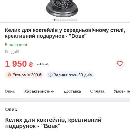
Келих для коктейлів у середньовічному стилі,
креативний подарунок - "Вовк"
В наявності
Роздріб
1 950
₴
2 150 ₴
Економія
200 ₴
Залишилось
39 днів
Опис
Характеристики
Доставка
Оплата
Умови п
Опис
Келих для коктейлів, креативний
подарунок - "Вовк"