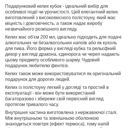
Подарунковий келих кубок - ідеальний вибір для
особливої події чи урочистості. Цей елегантний келих
виготовлений з високоякісного полістоуну, який має
міцність і довговічність, а також надає виробу
незвичайного розкішного вигляду.
Келих має об'єм 200 мл, ідеально підходить для подачі
алкогольних чи безалкогольних напоїв або як кухоль
для пива. Його форма у вигляді кубка та рельєфний
декор у вигляді дракона, єдинорога чи череп надають
цьому предмету особливого шарму. Чудовий
подарунок любителю фентезі.
Келих також може використовуватися як оригінальний
подарунок для дорогих людей.
Келих із полістоуну легкий у догляді та простий в
експлуатації - він може бути використаний
багаторазово і збереже свій первісний вигляд
протягом тривалого часу.
Внутрішня частина виготовлена з нержавіючої сталі.
Між внутрішньою та зовнішньою оболонкою
знаходиться повітря (ефект термоса), тому напій