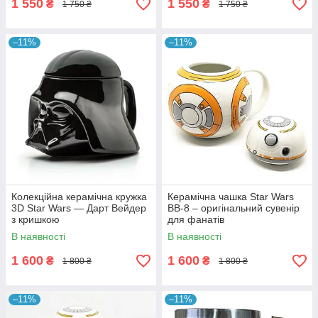
1 550
1 550
₴
₴
1 750 ₴
1 750 ₴
–11%
–11%
Колекційна керамічна кружка
Керамічна чашка Star Wars
3D Star Wars — Дарт Вейдер
BB-8 – оригінальний сувенір
з кришкою
для фанатів
В наявності
В наявності
1 600
1 600
₴
₴
1 800 ₴
1 800 ₴
–11%
–11%