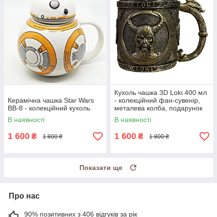
Кухоль чашка 3D Loki 400 мл
Керамічна чашка Star Wars
- колекційний фан-сувенір,
BB-8 - колекційний кухоль
металева колба, подарунок
фанату
В наявності
В наявності
1 600
1 600
₴
₴
1 800 ₴
1 800 ₴
Показати ще
Про нас
90% позитивних з 406 відгуків за рік