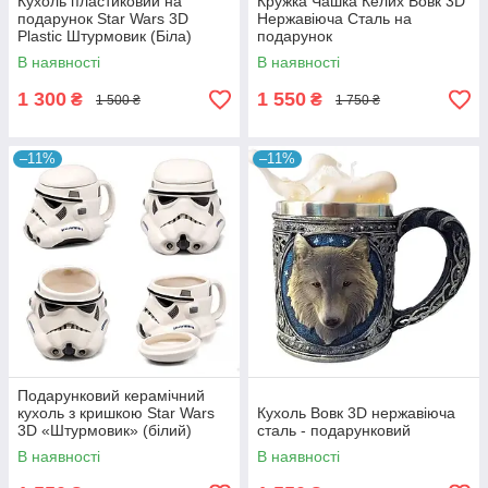
Кухоль пластиковий на
Кружка Чашка Келих Вовк 3D
подарунок Star Wars 3D
Нержавіюча Сталь на
Plastic Штурмовик (Біла)
подарунок
В наявності
В наявності
1 300
1 550
₴
₴
1 500 ₴
1 750 ₴
–11%
–11%
Подарунковий керамічний
кухоль з кришкою Star Wars
Кухоль Вовк 3D нержавіюча
3D «Штурмовик» (білий)
сталь - подарунковий
В наявності
В наявності