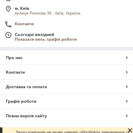
м. Київ
вулиця Рилєєва 36 , Київ, Україна
Контакти
Сьогодні вихідний
Показати весь графік роботи
Про нас
Контакти
Доставка та оплата
Графік роботи
Повна версія сайту
Сайт створено на маркетплейсі
Prom.ua
Зараз компанія не може швидко обробляти замовлення та