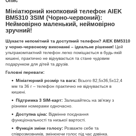
Опис
Мініатюрний кнопковий телефон AIEK
BM5310 3SIM (Чорно-червоний):
Неймовірно маленький, неймовірно
зручний!
Шукаєте непомітний та доступний телефон? AIEK BM5310
у чорно-червоному виконанні – ідеальне рішення!
Цей
ультракомпактний телефон легко поміщається в будь-якій
кишені, практично не відчувається та стане чудовим
подарунком для дітей та друзів.
Головні переваги:
Мініатюрний розмір та вага:
Всього 82,5х36,5х12,4
мм та 36 г – телефон практично не відчувається в
кишені.
Підтримка 3 SIM-карт:
Залишайтесь на зв'язку з
різними номерами одночасно.
Доступна ціна:
Відмінне поєднання
функціональності та низької вартості.
Функція зміни голосу:
Розважте себе та
співрозмовників, змінюючи голос під час дзвінка.