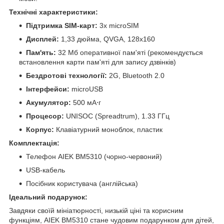
Технічні характеристики:
Підтримка SIM-карт:
3x microSIM
Дисплей:
1,33 дюйма, QVGA, 128x160
Пам'ять:
32 Мб оперативної пам'яті (рекомендується
встановлення карти пам'яті для запису дзвінків)
Бездротові технології:
2G, Bluetooth 2.0
Інтерфейси:
microUSB
Акумулятор:
500 мА⋅г
Процесор:
UNISOC (Spreadtrum), 1.33 ГГц
Корпус:
Клавіатурний моноблок, пластик
Комплектація:
Телефон AIEK BM5310 (чорно-червоний)
USB-кабель
Посібник користувача (англійська)
Ідеальний подарунок:
Завдяки своїй мініатюрності, низькій ціні та корисним
функціям, AIEK BM5310 стане чудовим подарунком для дітей,