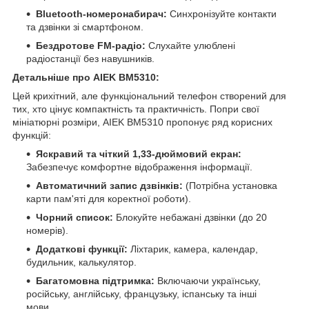
Bluetooth-номеронабирач:
Синхронізуйте контакти
та дзвінки зі смартфоном.
Бездротове FM-радіо:
Слухайте улюблені
радіостанції без навушників.
Детальніше про AIEK BM5310:
Цей крихітний, але функціональний телефон створений для
тих, хто цінує компактність та практичність. Попри свої
мініатюрні розміри, AIEK BM5310 пропонує ряд корисних
функцій:
Яскравий та чіткий 1,33-дюймовий екран:
Забезпечує комфортне відображення інформації.
Автоматичний запис дзвінків:
(Потрібна установка
карти пам'яті для коректної роботи).
Чорний список:
Блокуйте небажані дзвінки (до 20
номерів).
Додаткові функції:
Ліхтарик, камера, календар,
будильник, калькулятор.
Багатомовна підтримка:
Включаючи українську,
російську, англійську, французьку, іспанську та інші
мови.