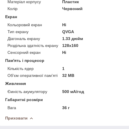
Матеріал корпусу
Пластик
Колір
Червоний
Екран
Кольоровий екран
Ні
Тип екрану
QVGA
Діагональ екрану
1.33 дюйм
Роздільна здатність екрану
128x160
Сенсорний екран
Ні
Пам'ять і процесор
Кількість ядер
1
Об'єм оперативної пам'яті
32 MB
Живлення
Ємність акумулятору
500 мА/год
Габаритні розміри
Вага
36 г
Приховати