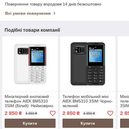
Повернення товару впродовж 14 днів безкоштовно
Всі умови повернення
Подібні товари компанії
Мініатюрний кнопковий
Телефон мобільний міні
Міні
телефон AIEK BM5310
AIEK BM5310 3SIM Чорно-
тел
3SIM (Білий): Неймовірно
зелений
3SIM
маленький, неймовірно
Нейм
2 850
2 850
2 8
₴
₴
3 350 ₴
3 350 ₴
зручний!
нейм
Купити
Купити