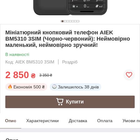
Мініатюрний кнопковий телефон AIEK
BM5310 3SIM (Чорно-червоний): Неймовірно
маленький, неймовірно зручний!
В наявності
Код: AIEK BM5310 3SIM
Роздріб
2 850
₴
3 350 ₴
Економія
500 ₴
Залишилось
38 днів
Купити
Опис
Характеристики
Доставка
Оплата
Умови п