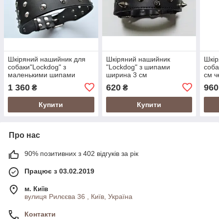
Шкіряний нашийник для
Шкіряний нашийник
Шкір
собаки"Lockdog" з
"Lockdog" з шипами
соба
маленькими шипами
ширина 3 см
см ч
мал
1 360
620
960
₴
₴
Купити
Купити
Про нас
90% позитивних з 402 відгуків за рік
Працює з 03.02.2019
м. Київ
вулиця Рилєєва 36 , Київ, Україна
Контакти