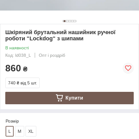
Шкіряний брутальний нашийник ручної
роботи "Lockdog" з шипами
В наявності
Код: ld038_L
Опт і роздріб
860
₴
740 ₴
від 5 шт.
Купити
Розмір
L
M
XL